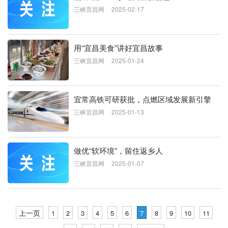
三峡宜昌网
2025-02-17
用“宜昌美食”讲好宜昌故事
三峡宜昌网
2025-01-24
宜常高铁可研获批，点燃区域发展新引擎
三峡宜昌网
2025-01-13
做优“软环境”，留住返乡人
三峡宜昌网
2025-01-07
上一页
1
2
3
4
5
6
7
8
9
10
11