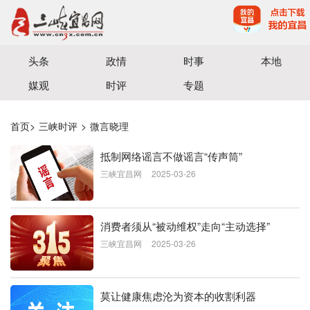
宜昌三峡融媒体中心主办
头条
政情
时事
本地
媒观
时评
专题
首页
>
三峡时评
>
微言晓理
抵制网络谣言不做谣言“传声筒”
三峡宜昌网
2025-03-26
消费者须从“被动维权”走向“主动选择”
三峡宜昌网
2025-03-26
莫让健康焦虑沦为资本的收割利器