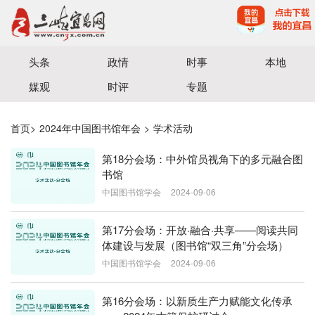
宜昌三峡融媒体中心主办
头条
政情
时事
本地
媒观
时评
专题
首页
>
2024年中国图书馆年会
>
学术活动
第18分会场：中外馆员视角下的多元融合图
书馆
中国图书馆学会
2024-09-06
第17分会场：开放·融合·共享——阅读共同
体建设与发展（图书馆“双三角”分会场）
中国图书馆学会
2024-09-06
第16分会场：以新质生产力赋能文化传承