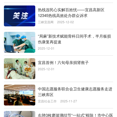
热线连民心实解百姓忧——宜昌高新区
12345热线高效处办群众诉求
三峡宜昌网
2025-12-02
“局麻”新技术赋能骨科日间手术，半月板损
伤康复再提速
2025-12-01
宜昌首例！六旬母亲捐肾救子
2025-12-01
中国志愿服务联合会卫生健康志愿服务走进
三峡库区
宜昌社会工作
2025-11-27
右肺3枚磨玻璃结节“一站式”根除！市中心医