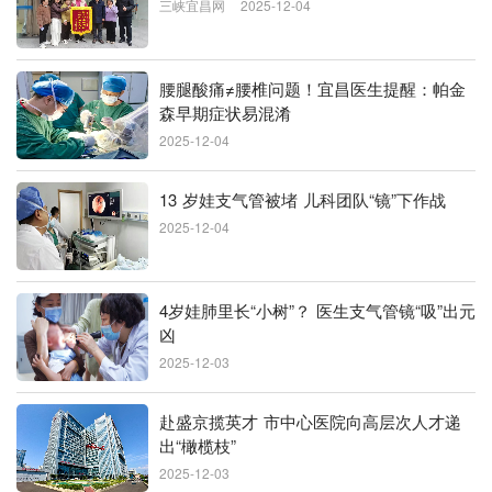
三峡宜昌网
2025-12-04
腰腿酸痛≠腰椎问题！宜昌医生提醒：帕金
森早期症状易混淆
2025-12-04
13 岁娃支气管被堵 儿科团队“镜”下作战
2025-12-04
4岁娃肺里长“小树”？ 医生支气管镜“吸”出元
凶
2025-12-03
赴盛京揽英才 市中心医院向高层次人才递
出“橄榄枝”
2025-12-03