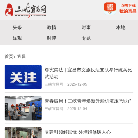
宜昌三峡融媒体中心主办
头条
政情
时事
本地
媒观
时评
专题
首页
>
宜昌
尊宪崇法 | 宜昌市文旅执法支队举行练兵比
武活动
三峡宜昌网
2025-12-05
青春破局！三峡青年焕新升船机液压“动力”
三峡宜昌网
2025-12-04
党建引领解民忧 外墙维修暖人心