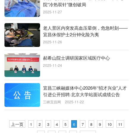
院“冷热双针”微创破局
2025-11-27
老人景区内突发高血压晕倒，危急时刻——
宜昌休假护士2分钟化险为夷
2025-11-26
郝希山院士调研国家区域医疗中心
2025-11-24
宜昌三峡融媒体中心2026年“招才兴业”人才
引进公开招聘·北京大学站面试成绩公告
三峡宜昌网
2025-11-22
上一页
1
2
3
4
5
6
7
8
9
10
11