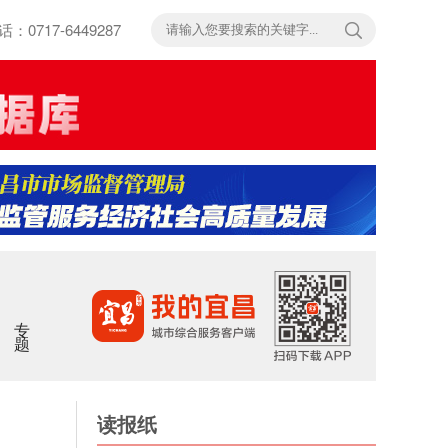
717-6449287
专题
读报纸