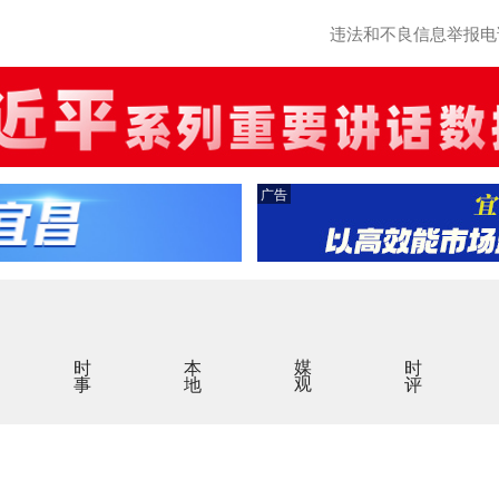
违法和不良信息举报电话：0
广告
时事
本地
媒观
时评