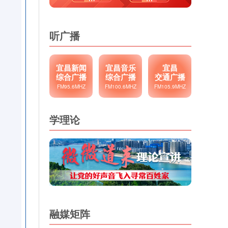
听广播
宜昌新闻
宜昌音乐
宜昌
综合广播
综合广播
交通广播
FM95.6MHZ
FM100.6MHZ
FM105.9MHZ
学理论
融媒矩阵