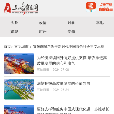
宜昌三峡融媒体中心主办
头条
政情
时事
本地
媒观
时评
专题
首页
>
文明城市
>
宣传阐释习近平新时代中国特色社会主义思想
为经济持续回升向好提供支撑 增强推进高
质量发展的信心和底气
三峡日报
2024-07-08
深刻把握高质量发展的价值导向
三峡日报
2024-06-24
更好支撑和服务中国式现代化进一步推动长