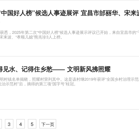
次“中国好人榜”候选人事迹展评 宜昌市邰丽华、宋来
获悉，2025年第二次“中国好人榜”候选人事迹展示评议已开始，来自宜昌市的“
”宋来波、“孝顺儿媳”熊兆珍3人上榜。
得见水、记得住乡愁—— 文明新风拂照耀
明村镇名单揭晓，照耀村荣列其中。这是该村继2019年获评“全国乡村治理示范
主法治示范村”后，摘得的第三项“国字号”桂冠。
3
4
5
下一页