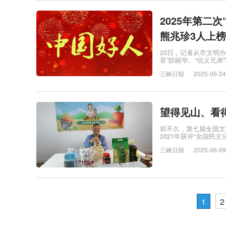
2025年第二
熊兆珍3人上榜
23日，记者从市文明办
音”邰丽华、“信义兄弟
三峡日报
2025-06-24
望得见山、看
前不久，第七届全国文
2021年获评“全国民
三峡日报
2025-06-09
1
2