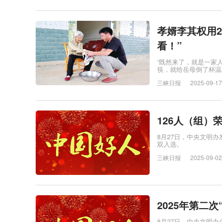
孝婿李其权用
看！”
“既然来了，就是一家
筷，就给岳母倒了杯温
三峡日报
2025-09-17
126人（组）
8月27日，中央文明办
双入选。
三峡日报
2025-09-02
2025年第二
8月27日，中央文明办