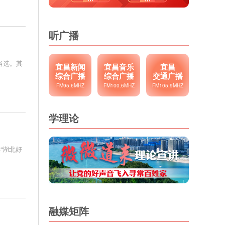
听广播
当选。其
宜昌新闻
宜昌音乐
宜昌
综合广播
综合广播
交通广播
FM95.6MHZ
FM100.6MHZ
FM105.9MHZ
学理论
“湖北好
融媒矩阵