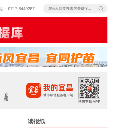
717-6449287
专题
读报纸