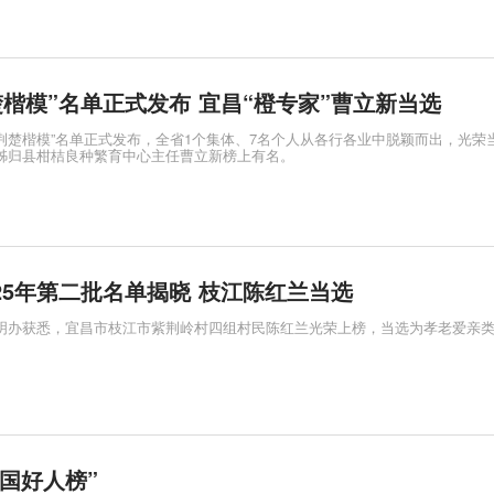
荆楚楷模”名单正式发布 宜昌“橙专家”曹立新当选
年度“荆楚楷模”名单正式发布，全省1个集体、7名个人从各行各业中脱颖而出，光荣
的秭归县柑桔良种繁育中心主任曹立新榜上有名。
025年第二批名单揭晓 枝江陈红兰当选
文明办获悉，宜昌市枝江市紫荆岭村四组村民陈红兰光荣上榜，当选为孝老爱亲类
国好人榜”