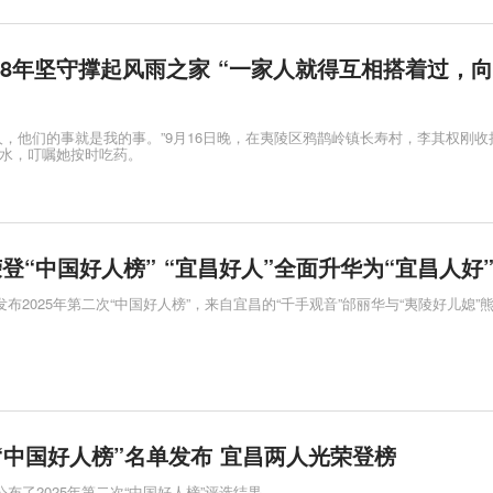
28年坚守撑起风雨之家 “一家人就得互相搭着过，
人，他们的事就是我的事。”9月16日晚，在夷陵区鸦鹊岭镇长寿村，李其权刚收
水，叮嘱她按时吃药。
荣登“中国好人榜” “宜昌好人”全面升华为“宜昌人好
发布2025年第二次“中国好人榜”，来自宜昌的“千手观音”邰丽华与“夷陵好儿媳”
次“中国好人榜”名单发布 宜昌两人光荣登榜
公布了2025年第二次“中国好人榜”评选结果。