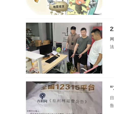
网
日
告