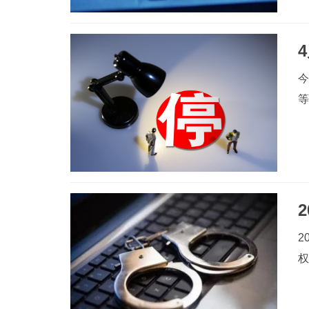
今
2
权