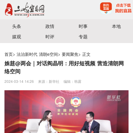
宜昌三峡融媒体中心主办
头条
政情
时事
本地
媒观
时评
专题
首页
>
法治新时代 清朗e空间
>
要闻聚焦
>
正文
姝莛@两会｜对话阎晶明：用好短视频 营造清朗网
络空间
2024-03-14 14:26
来源：新华社
编辑：韩露