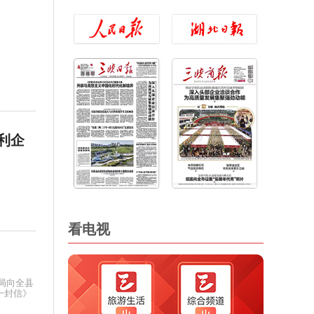
利企
看电视
局向全县
一封信》