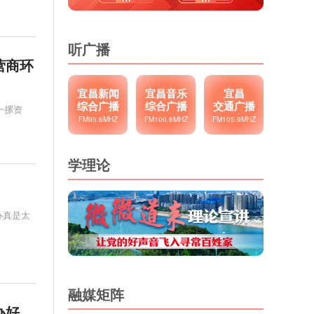
听广播
营商环
宜昌新闻
宜昌音乐
宜昌
综合广播
综合广播
交通广播
一摞资
FM95.6MHZ
FM100.6MHZ
FM105.9MHZ
学理论
办真是太
融媒矩阵
办好