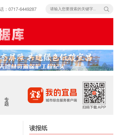
717-6449287
专题
读报纸