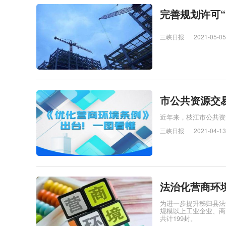
完善规划许可“
三峡日报
2021-05-05
市公共资源交
近年来，枝江市公共资
三峡日报
2021-04-13
法治化营商环
为进一步提升秭归县法
规模以上工业企业、商
共计199封。