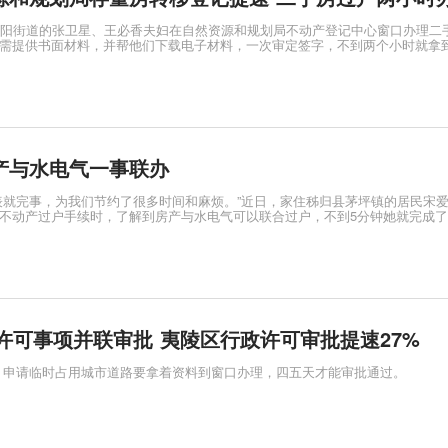
玉阳街道的张卫星、王必香夫妇在自然资源和规划局不动产登记中心窗口办理二
需提供书面材料，并帮他们下载电子材料，一次审定签字，不到两个小时就拿
产与水电气一事联办
表就完事，为我们节约了很多时间和麻烦。”近日，家住秭归县茅坪镇的居民宋
不动产过户手续时，了解到房产与水电气可以联合过户，不到5分钟她就完成
政许可事项并联审批 夷陵区行政许可审批提速27%
，申请临时占用城市道路要拿着资料到窗口办理，四五天才能审批通过。