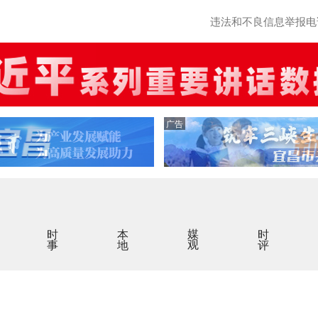
违法和不良信息举报电话：0
广告
时事
本地
媒观
时评