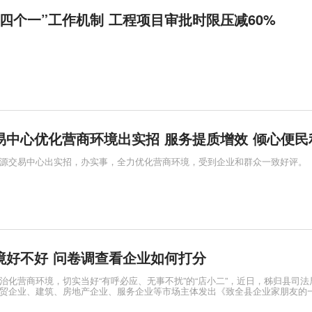
四个一”工作机制 工程项目审批时限压减60%
易中心优化营商环境出实招 服务提质增效 倾心便民
源交易中心出实招，办实事，全力优化营商环境，受到企业和群众一致好评。
境好不好 问卷调查看企业如何打分
治化营商环境，切实当好“有呼必应、无事不扰”的“店小二”，近日，秭归县司法
贸企业、建筑、房地产企业、服务企业等市场主体发出《致全县企业家朋友的