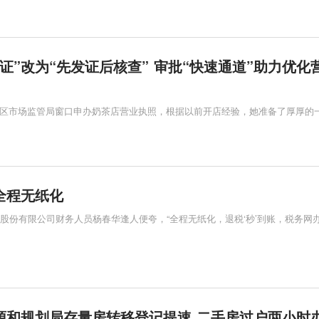
证”改为“先发证后核查” 审批“快速通道”助力优化
区市场监管局窗口申办奶茶店营业执照，根据以前开店经验，她准备了厚厚的
全程无纸化
工股份有限公司财务人员杨春华逢人便夸，“全程无纸化，退税‘秒’到账，税务网
源和规划局存量房转移登记提速 二手房过户两小时