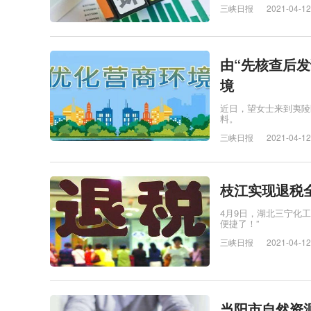
三峡日报
2021-04-12
由“先核查后发
境
近日，望女士来到夷陵
料。
三峡日报
2021-04-12
枝江实现退税
4月9日，湖北三宁化
便捷了！”
三峡日报
2021-04-12
当阳市自然资