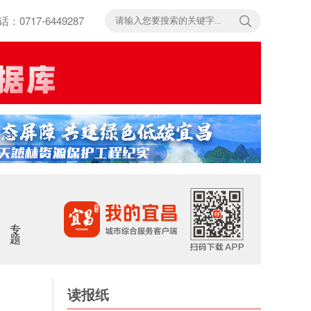
717-6449287
专题
读报纸