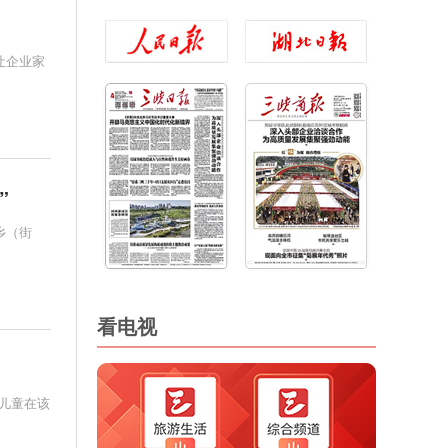
让企业家
”
乡（街
看电视
哑儿童在该