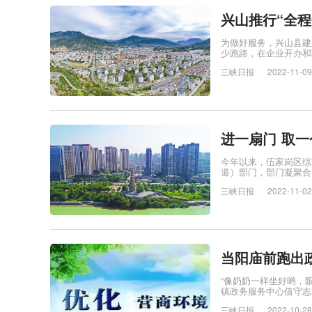
兴山推行“全程
为做好服务，兴山县建
少跑路，在企业开办和
三峡日报
2022-11-09
进一扇门 取一
今年以来，伍家岗区综
道）部门，部门凝聚合
三峡日报
2022-11-02
当阳庙前跑出
“像奶奶一样坐好哟，眼
镇政务服务中心值守志
三峡日报
2022-10-28