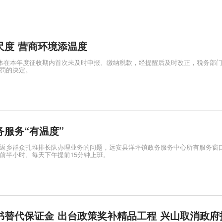
尺度 营商环境添温度
主体在本年度征收期内首次未及时申报、缴纳税款，经提醒后及时改正，税务部
罚的决定。
服务“有温度”
返乡群众扎堆排长队办理业务的问题，远安县洋坪镇政务服务中心所有服务窗
前半小时、每天下午提前15分钟上班。
书替代保证金 出台政策奖补精品工程 兴山取消政府