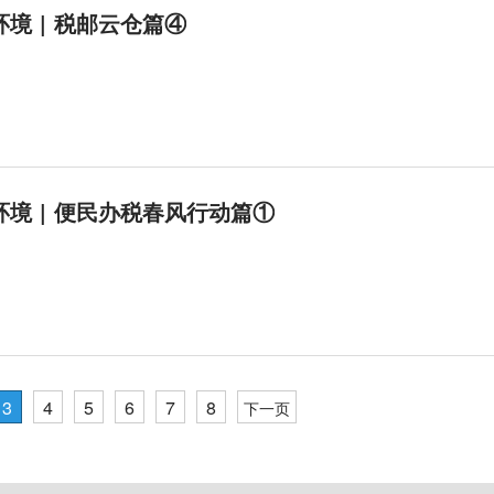
境 | 税邮云仓篇④
境 | 便民办税春风行动篇①
3
4
5
6
7
8
下一页