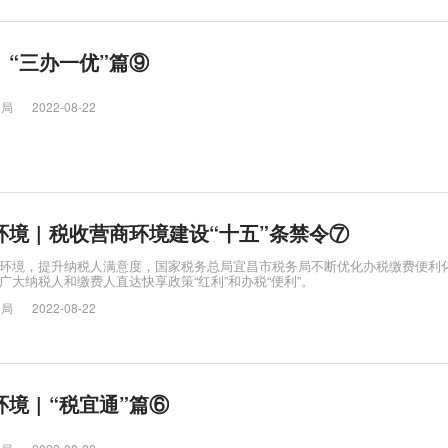
| “三办一优”篇⑨
务局
2022-08-22
境 | 税收营商环境建设“十五”条禁令⑦
环境，提升纳税人满意度，国家税务总局宜昌市税务局不断优化办税缴费便利
广大纳税人和缴费人直达快享政策“红利”和办税“便利”。
务局
2022-08-22
境 | “税宜通”篇⑥