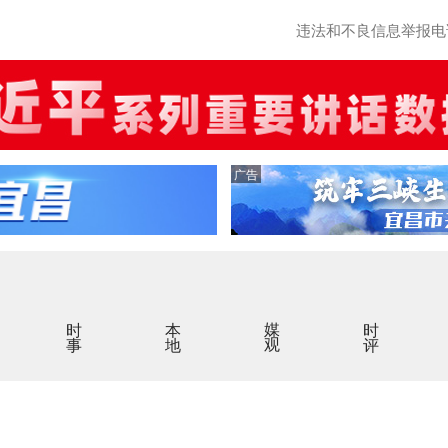
违法和不良信息举报电话：0
广告
时事
本地
媒观
时评