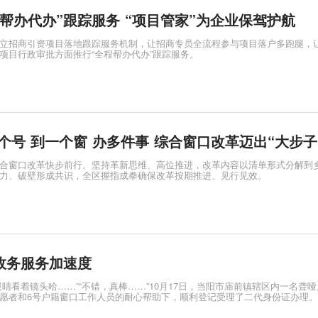
帮办代办”跟踪服务 “项目管家”为企业保驾护航
立招商引资项目落地跟踪服务机制，让招商专员全流程参与项目落户多跑腿，
项目行政审批方面推行“全程帮办代办”跟踪服务。
个号 到一个窗 办多件事 综合窗口改革迈出“大步子
合窗口改革快步前行。坚持革新思维、高位推进，改革内容以清单形式分解到
力、破壁形成共识，全区握指成拳确保改革按期推进、见行见效。
政务服务加速度
睛看着镜头哈……”“不错，真棒……”10月17日，当阳市庙前镇辖区内一名聋
愿者和6号户籍窗口工作人员的耐心帮助下，顺利登记受理了二代身份证办理。