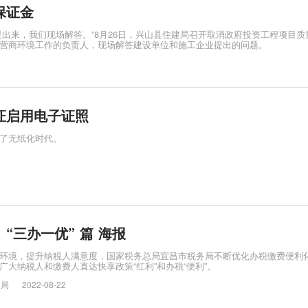
保证金
提出来，我们现场解答。”8月26日，兴山县住建局召开取消政府投资工程项目质
营商环境工作的负责人，现场解答建设单位和施工企业提出的问题。
证启用电子证照
了无纸化时代。
 “三办一优” 篇 海报
环境，提升纳税人满意度，国家税务总局宜昌市税务局不断优化办税缴费便利
广大纳税人和缴费人直达快享政策“红利”和办税“便利”。
务局
2022-08-22