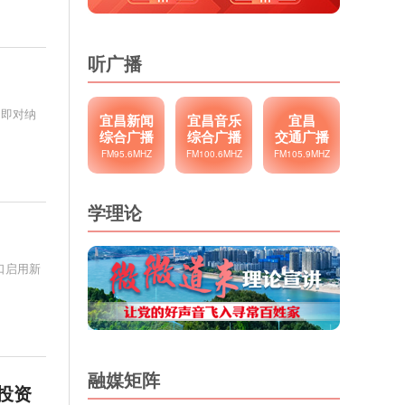
听广播
门即对纳
宜昌新闻
宜昌音乐
宜昌
综合广播
综合广播
交通广播
FM95.6MHZ
FM100.6MHZ
FM105.9MHZ
学理论
口启用新
融媒矩阵
投资