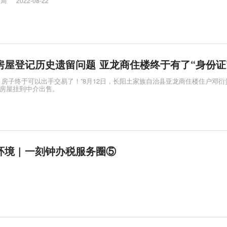
务局
2022-08-22
房屋登记历史遗留问题 亚龙商住楼终于有了“身份证
，房子终于可以出手交易了！”8月12日，长阳土家族自治县亚龙商住楼住户邓衍
房屋挂到中介出售。
境 | 一刻钟办税服务圈⑤