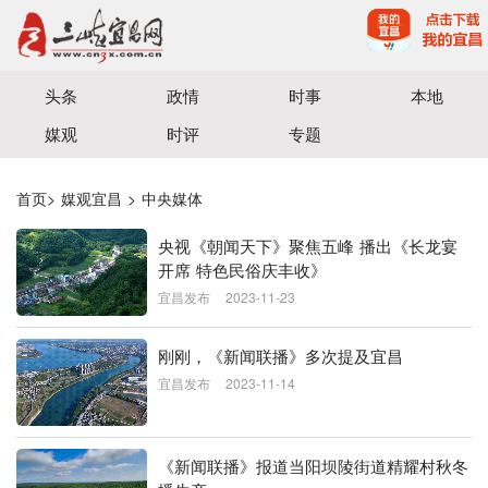
宜昌三峡融媒体中心主办
头条
政情
时事
本地
媒观
时评
专题
首页
>
媒观宜昌
>
中央媒体
央视《朝闻天下》聚焦五峰 播出《长龙宴
开席 特色民俗庆丰收》
宜昌发布
2023-11-23
刚刚，《新闻联播》多次提及宜昌
宜昌发布
2023-11-14
《新闻联播》报道当阳坝陵街道精耀村秋冬