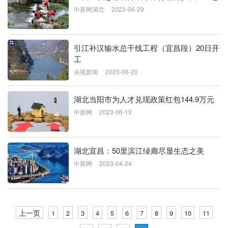
中新网湖北
2023-06-29
引江补汉输水总干线工程（宜昌段）20日开
工
央视新闻
2023-06-20
湖北当阳市为人才兑现政策红包144.9万元
中新网
2023-06-13
湖北宜昌：50里滨江绿廊尽显生态之美
中新网
2023-04-24
上一页
1
2
3
4
5
6
7
8
9
10
11