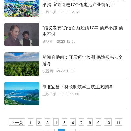
举措 宜都引进17个锂电池产业链项目
三峡日报
2023-12-12
“信义老农”负债百万还债17年 债户不跑 债
主不讨
新华社
2023-12-09
新闻直播间：开展巡查监测 保障候鸟安全
越冬
央视网
2023-12-01
湖北宜昌：林长制筑牢三峡生态屏障
三峡日报
2023-11-30
上一页
1
2
3
4
5
6
7
8
9
10
11