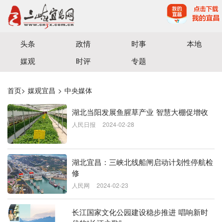
宜昌三峡融媒体中心主办
头条
政情
时事
本地
媒观
时评
专题
首页
>
媒观宜昌
>
中央媒体
湖北当阳发展鱼腥草产业 智慧大棚促增收
人民日报
2024-02-28
湖北宜昌：三峡北线船闸启动计划性停航检
修
人民网
2024-02-23
长江国家文化公园建设稳步推进 唱响新时