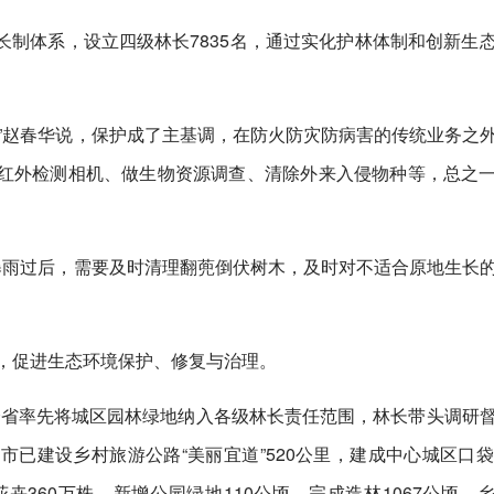
制体系，设立四级林长7835名，通过实化护林体制和创新生
。
”赵春华说，保护成了主基调，在防火防灾防病害的传统业务之
红外检测相机、做生物资源调查、清除外来入侵物种等，总之
暴雨过后，需要及时清理翻蔸倒伏树木，及时对不适合原地生长
能，促进生态环境保护、修复与治理。
，在全省率先将城区园林绿地纳入各级林长责任范围，林长带头调研
已建设乡村旅游公路“美丽宜道”520公里，建成中心城区口袋
卉360万株，新增公园绿地110公顷，完成造林1067公顷，