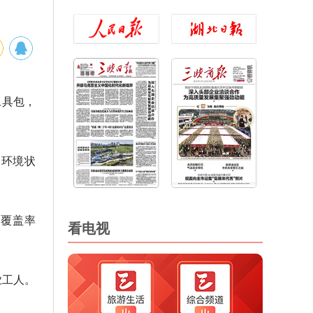
工具包，
的环境状
林覆盖率
看电视
业工人。