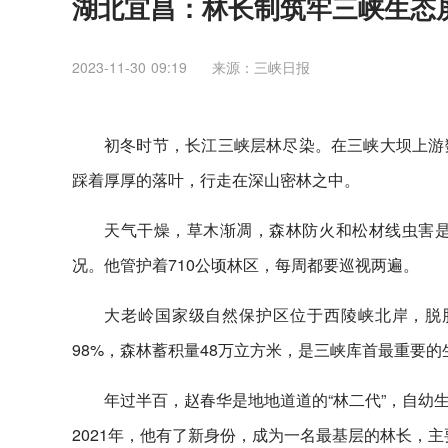
湖北宜昌：林长制筑牢三峡生态
2023-11-30 09:19
来源：三峡日报
初冬时节，长江三峡层林尽染。在三峡大坝上游
踩着厚厚的落叶，行走在深山密林之中。
天气干燥，草木渐凋，森林防火和松材线虫害
况。他管护着710公顷林区，每周都要巡视两遍。
大老岭国家级自然保护区位于西陵峡北岸，脱胎于
98%，森林蓄积量48万立方米，是三峡库首最重要
年过半百，赵春华是地地道道的“林二代”，自幼
2021年，他有了新身份，成为一名最基层的林长，