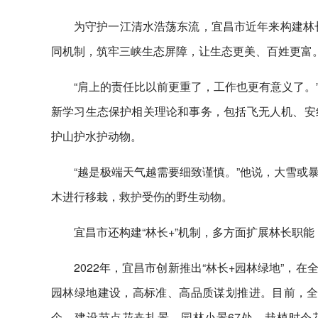
为守护一江清水浩荡东流，宜昌市近年来构建林长
同机制，筑牢三峡生态屏障，让生态更美、百姓更富
“肩上的责任比以前更重了，工作也更有意义了。
新学习生态保护相关理论和事务，包括飞无人机、安
护山护水护动物。
“越是极端天气越需要细致谨慎。”他说，大雪或
木进行移栽，救护受伤的野生动物。
宜昌市还构建“林长+”机制，多方面扩展林长职
2022年，宜昌市创新推出“林长+园林绿地”
园林绿地建设，高标准、高品质谋划推进。目前，全市
个，建设节点花卉扎景、园林小景67处，栽植时令花