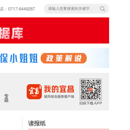
717-6449287
专题
读报纸