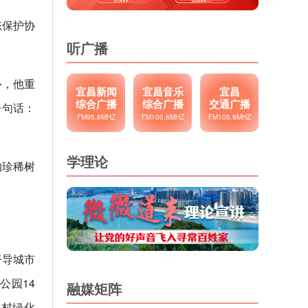
态保护协
听广播
外，他重
宜昌新闻
宜昌音乐
宜昌
综合广播
综合广播
交通广播
一句话：
FM95.6MHZ
FM100.6MHZ
FM105.9MHZ
学理论
的珍稀树
督导城市
公园14
融媒矩阵
乡村绿化