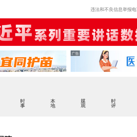
违法和不良信息举报电话：0
广告
时事
本地
媒观
时评