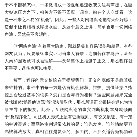
于不平衡状态中。一条微博或一段视频迅速收获关注与声援，在巨
大舆论压力之下，相关方不得不回应、调查。站在个人立场看，这
是一种来之不易的“机会”。因此，一些人对网络舆论抱有天然好感：
它似乎让真相得以浮出水面。从这个意义上讲，简单否定一切网络
声浪，显然是不客观的。
但“网络声浪”有着巨大隐患，那就是极其容易误伤和越界。有些
网友认为，只要最终事实证明当事人有错，之前若存在骂声，甚至
人肉和围攻就可以被理解——既然整体上推进了正义，那么程序就
不重要，误伤也可以接受。
然而，程序的意义恰恰在于提醒我们：正义的底线不是靠算账
来维持的。事件中的每一方是否有机会解释、辩护、提供证据？指
控是否经过基本的核实？惩罚是否与行为相称？这些问题如果完全
被“我们都觉得他该骂”等想法所取代，那么所谓正义很快会退化为情
绪主导下的报复。此外，互联网舆论的事实判断机制本身就倾向
于“反程序化”。司法机关形式上是有证据规则、有交叉质证、有一定
的申诉渠道；而网络审判通常依赖的是：谁先发声、谁的情绪更容
易被算法放大。真相往往是复杂的、多面的、不那么适合短视频叙