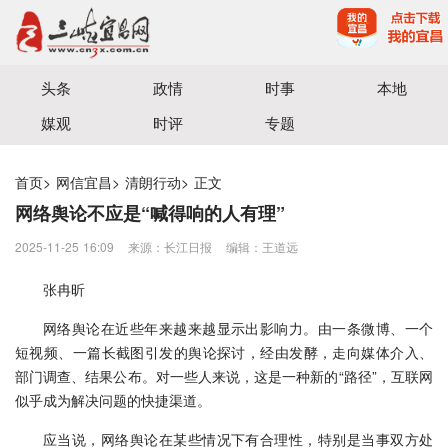
宜昌三峡融媒体中心主办
头条
政情
时事
本地
媒观
时评
专题
首页
>
网信宜昌
>
清朗行动
>
正文
网络舆论不应是“喊得响的人有理”
2025-11-25 16:09
来源：长江日报
编辑：王道远
张冉昕
网络舆论在近些年来越来越显示出影响力。由一条微博、一个
短视频、一篇长截图引发的舆论探讨，经由发酵，走向媒体介入、
部门调查、结果公布。对一些人来说，这是一种新的“路径”，互联网
似乎成为解决问题的快捷渠道。
应当说，网络舆论在某些情况下有合理性，特别是当事双方处