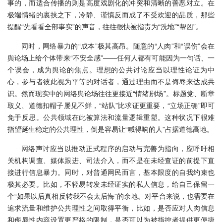
事的，而适合传播的则是高度戏剧化的冲突和清晰的善恶对立。在
极端情绪的裹挟之下，冷静、谨慎反而成了不受欢迎的品质，那些
提醒“先看看全部事实”的声音，往往很快被指责为“洗地”“帮凶”。
同时，网络暴力的“成本”极其高昂。随意的“人肉”和“误伤”会在
舆论场上给个体带来“不安全感”——任何人都有可能因为一句话、一
个误会，成为舆论的焦点。理想的公共讨论应当以理性论证为中
心，参与者彼此视为平等的对话者，通过理由而不是侮辱来达成共
识。然而现实中的网络舆论场往往更接近“情绪剧场”。标题党、断章
取义、道德扣帽子屡见不鲜，“站队”比求证更重要，“立场正确”即可
免于反思。公共领域在此被算法和流量逻辑重塑。这种状况下很难
指望诞生稳定的公共理性，倒是容易让“喊得响的人”占据道德高地。
网络声讨应当以推动正式程序的启动与完善为指向，应呼吁相
关机构调查、媒体跟进、司法介入，而不是在未经查证的前提下直
接进行信息暴力。同时，对普通网民而言，基本限度的自我约束也
极其必要。比如，不轻易转发未经证实的私人信息，给自己保留一
个“如果以后真相反转我不会太后悔”的余地。对平台来说，也需要在
追求流量和维护公共理性之间取得平衡，比如，是否应对人肉信息
和侮辱性内容设置更严格的限制，是否可以为被指控者提供更便捷