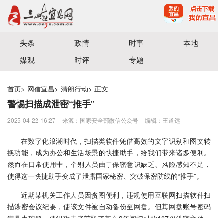
宜昌三峡融媒体中心主办
头条
政情
时事
本地
媒观
时评
专题
首页
>
网信宜昌
>
清朗行动
>
正文
警惕扫描成泄密“推手”
2025-04-22 16:27
来源：国家安全部微信公众号
编辑：王道远
在数字化浪潮时代，扫描类软件凭借高效的文字识别和图文转
换功能，成为办公和生活场景的快捷助手，给我们带来诸多便利。
然而在日常使用中，个别人员由于保密意识缺乏、风险感知不足，
使得这一快捷助手变成了泄露国家秘密、突破保密防线的“推手”。
近期某机关工作人员因贪图便利，违规使用互联网扫描软件扫
描涉密会议纪要，使该文件被自动备份至网盘。但其网盘账号密码