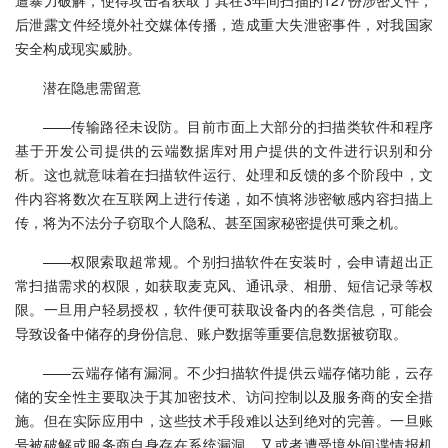
遭暴力破解，使得攻击者获取了其在3年间扫描的127份涉密文件，
后泄露文件经境外社交媒体传播，造成重大失泄密事件，对我国家
安全构成现实威胁。
潜在隐患需留意
——传输路径未设防。目前市面上大部分的扫描类软件和程序
基于开发公司提供的云端数据库对用户提供的文件进行识别和分
析。这也就意味着在扫描软件运行、处理和反馈的多个阶段中，文
件内容将数次在互联网上进行传递，如不慎将涉密敏感内容扫描上
传，将为不法分子窃取个人隐私、甚至国家秘密提供可乘之机。
——权限索取超常规。个别扫描软件在安装时，会申请超出正
常扫描需求的权限，如获取麦克风、通讯录、相册、短信记录等权
限。一旦用户轻易授权，软件便可获取设备内的各类信息，可能会
导致设备中储存的身份信息、账户数据等重要信息数据被窃取。
——云端存储有漏洞。不少扫描软件提供云端存储功能，云存
储的安全性主要取决于其加密技术、访问控制以及服务商的安全措
施。但在实际应用中，这些技术手段难以达到绝对的完善。一旦账
号被破解或服务商自身存在系统漏洞，又或者遭受境外间谍情报机