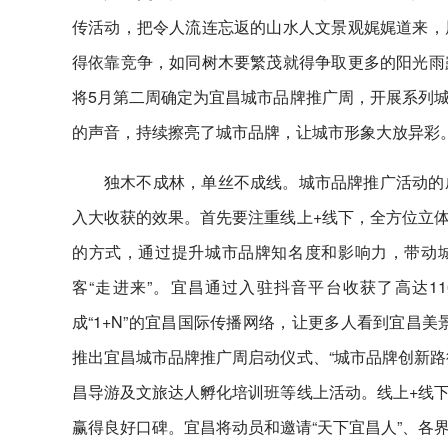
传活动，把令人流连忘返的山水人文景观娓娓道来，
得依靠竞争，如同树木要繁茂就得争取更多的阳光雨
将5月第二周确定为宜昌城市品牌推广周，开展系列
的声音，持续擦亮了城市品牌，让城市形象大放异彩
独木不成林，单丝不成线。城市品牌推广活动的
入大收获的效果。首先要注重线上+线下，全方位立
的方式，通过提升城市品牌知名度和影响力，带动城
客“走进来”。宜昌通过入驻抖音平台收获了高达116亿次
成“1+N”的宜昌国际传播网络，让更多人看到宜昌
推出宜昌城市品牌推广周启动仪式、“城市品牌创新路径
昌导游及文旅达人孵化培训班等线上活动。线上+线
赢得良好口碑。宜昌将动员和邀请“天下宜昌人”、各