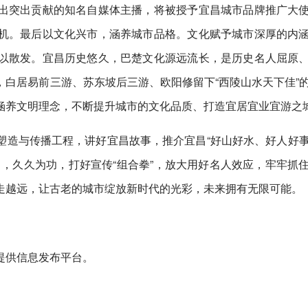
出突出贡献的知名自媒体主播，将被授予宜昌城市品牌推广大
机。最后以文化兴市，涵养城市品格。文化赋予城市深厚的内
以散发。宜昌历史悠久，巴楚文化源远流长，是历史名人屈原
白居易前三游、苏东坡后三游、欧阳修留下“西陵山水天下佳”
涵养文明理念，不断提升城市的文化品质、打造宜居宜业宜游之
塑造与传播工程，讲好宜昌故事，推介宜昌“好山好水、好人好
，久久为功，打好宣传“组合拳”，放大用好名人效应，牢牢抓
走越远，让古老的城市绽放新时代的光彩，未来拥有无限可能。
提供信息发布平台。