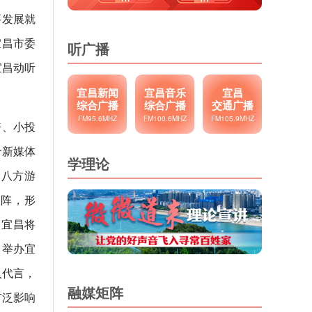
要发展就
宜昌市委
听广播
宜昌动听
宜昌新闻
宜昌音乐
宜昌
综合广播
综合广播
交通广播
FM95.6MHZ
FM100.6MHZ
FM105.9MHZ
倍、小投
合新媒体
学理论
，八方游
矩阵，形
，宜昌将
、举办宜
人代言，
融媒矩阵
广泛影响