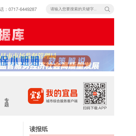
717-6449287
专题
读报纸