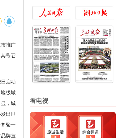
城市推广
高其号召
2日启动
的地级城
看电视
凸显，城
外发出世
者齐聚一
市品牌宣