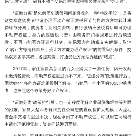
易“证缴分离”，破解不动产交易过程中因税费欠缴带来的“办证难”。
“证缴分离”是化解历史遗留和问题楼盘的一种“特殊手段”，是将
这类楼盘购房者申请办理不动产权证缴税环节与售房方缴纳转让税
费环节分离，购房者可凭相关资料，自行缴纳应缴税费后即可办理
不动产权证，卖方的应缴税（费）由税务部门按规定进行后续追
缴，不再与能否办证进行挂钩。交易双方的纳税义务解绑，取消
了“转让方缴清税款后，受让方才能办理产权证”的前置审批条件，交
易双方各享其权，各担其责，打通受让方无法办证的“堵点”。
2017年，家住宜昌高新区的万女士购买了一套住房，因开发商
未缴清税费款，不动产权证迟迟办不下来。“证缴分离”政策推行后，
困扰她4年多的办证难题得到了解决。与她同一个小区的1053户购房
者，也按照这个政策办好了产权证。
“证缴分离”政策推行后，也一定程度化解企业融资和经营等方面
的困难。宜昌大楚印务有限责任公司想购置设备扩大规模，因流动
资金不充裕而迟迟未决，现在拿到了不动产权证，可以用它向银行
申请办理抵押贷款，资金问题迎刃而解。
今年初，宜昌市“证缴分离”改革被省商务厅推介至商务部参评国