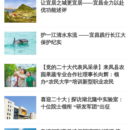
让宜居之城更宜居——宜昌全力以赴
优功能述评
护一江清水东流 ——宜昌践行长江大
保护纪实
【党的二十大代表风采录】来凤县农
园果蔬专业合作社理事长向辉：领
办“农民大学”培训新型职业农民
喜迎二十大 | 探访湖北隆中实验室：
十位院士领衔 “研发军团”出征