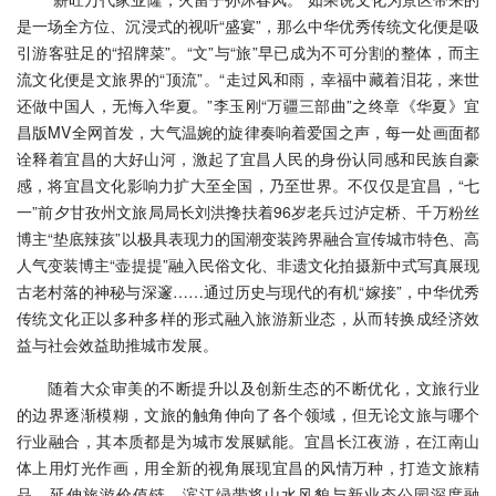
是一场全方位、沉浸式的视听“盛宴”，那么中华优秀传统文化便是吸
引游客驻足的“招牌菜”。“文”与“旅”早已成为不可分割的整体，而主
流文化便是文旅界的“顶流”。“走过风和雨，幸福中藏着泪花，来世
还做中国人，无悔入华夏。”李玉刚“万疆三部曲”之终章《华夏》宜
昌版MV全网首发，大气温婉的旋律奏响着爱国之声，每一处画面都
诠释着宜昌的大好山河，激起了宜昌人民的身份认同感和民族自豪
感，将宜昌文化影响力扩大至全国，乃至世界。不仅仅是宜昌，“七
一”前夕甘孜州文旅局局长刘洪搀扶着96岁老兵过泸定桥、千万粉丝
博主“垫底辣孩”以极具表现力的国潮变装跨界融合宣传城市特色、高
人气变装博主“壶提提”融入民俗文化、非遗文化拍摄新中式写真展现
古老村落的神秘与深邃……通过历史与现代的有机“嫁接”，中华优秀
传统文化正以多种多样的形式融入旅游新业态，从而转换成经济效
益与社会效益助推城市发展。
随着大众审美的不断提升以及创新生态的不断优化，文旅行业
的边界逐渐模糊，文旅的触角伸向了各个领域，但无论文旅与哪个
行业融合，其本质都是为城市发展赋能。宜昌长江夜游，在江南山
体上用灯光作画，用全新的视角展现宜昌的风情万种，打造文旅精
品，延伸旅游价值链。滨江绿带将山水风貌与新业态公园深度融