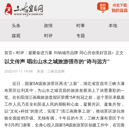
宜昌三峡融媒体中心主办
头条
政情
时事
本地
媒观
时评
专题
首页
>
时评：凝聚奋进力量 叫响城市品牌 同心共创美好宜昌
>
正文
以文传声 唱出山水之城旅游强市的“诗与远方”
2022-07-11 14:48
来源：三峡宜昌网
近日，国家5A级旅游景区再次“上新”，湖北省宜昌市三峡大瀑
布景区位列其中，为山水之城宜昌的旅游发展添上了浓墨重彩的一
笔。在长阳清江画廊旅游度假区荣膺“5A”桂冠之前，这个景区承载着
工作人员乃至全长阳县人民的期盼和心血，凝聚共识、凝集共智，
以“文化+科技”的形式，实现了“清江画廊掌上游”，推动景区游玩体
验全面提档升级。无独有偶，十年后的今天，三峡大瀑布景区于今
年3月闭门谢客，全身心投入国家5A级旅游景区创建工作中，在完善