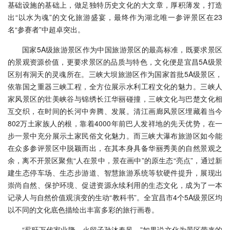
基础设施的基础上，做足独特历史文化的大文章，厚积薄发，打造
出“以水为魂”的文化旅游盛宴，最终作为湖北唯一参评景区在23
名“参赛者”中超卓突出。
国家5A级旅游景区作为中国旅游景区的最高标准，既要求景区
的景观资源价值，更要求景区的品质与特色，文化便是宜昌5A级景
区别有洞天的灵魂所在。三峡大坝旅游区作为国家首批5A级景区，
依靠国之重器三峡工程，全方位展示水利工程文化的魅力。三峡人
家风景区的壮美峡谷与锦绣长江华丽碰撞，三峡文化与巴楚文化相
互交织，在时间的长河中奔腾、发展。清江画廊风景区埋藏着当今
802万土家族人的根，靠着4000年前巴人发祥地的先天优势，在一
步一景中充分展示土家民俗文化魅力。而三峡大瀑布旅游区如今能
在众多参评景区中脱颖而出，在其本身具备华丽秀美的自然景观之
余，离不开景区聚焦“人在景中，景在画中”的原生态“亮点”，通过新
建生态停车场、生态步游道、智慧旅游系统等软硬件提升，展现出
崇尚自然、保护环境、促进资源永续利用的生态文化，成为了一本
记录人与自然价值观演变的生动“教科书”。全宜昌市4个5A级景区均
以不同的文化底色描绘出丰富多彩的旅行画卷。
“薪旺万代家业隆，火留子孙沐春风。”如果说文化为景区带来的