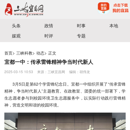
宜昌三峡融媒体中心主办
头条
政情
时事
本地
媒观
时评
专题
首页
>
三峡科教
>
动态
>
正文
宜都一中：传承雷锋精神争当时代新人
2025-03-15 10:53
来源：三峡宜昌网
编辑：胡伟龙
3月5日是第62个学雷锋纪念日。宜都一中组织开展了“传承雷锋
精神，争当时代新人”主题教育。在政教室、团委的统一部署下，学
生志愿者参与到校园环境卫生志愿服务中，以实际行动践行雷锋精
神，营造文明和谐的校园环境。