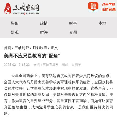
宜昌三峡融媒体中心主办
头条
政情
时事
本地
媒观
时评
专题
首页
>
三峡时评
>
灯影峡声
>
正文
美育不应只是教育的“配角”
2025-03-13 15:33
来源：三峡宜昌网
编辑：肖雨琴
今年全国两会上，美育话题再度成为代表委员们热议的焦点。
全国人大代表马丹提出完善学校美育课程体系的建议，全国政协委
员娜木拉呼吁让学生在艺术浸润中实现多样化发展。这些声音，不
仅是对美育现状的深刻反思，更是对未来教育方向的积极展望。美
育，作为教育的重要组成部分，其重要性不言而喻，而如何让美育
真正落地生根，成为滋养学生心灵的甘泉，是我们亟待解决的问
题。