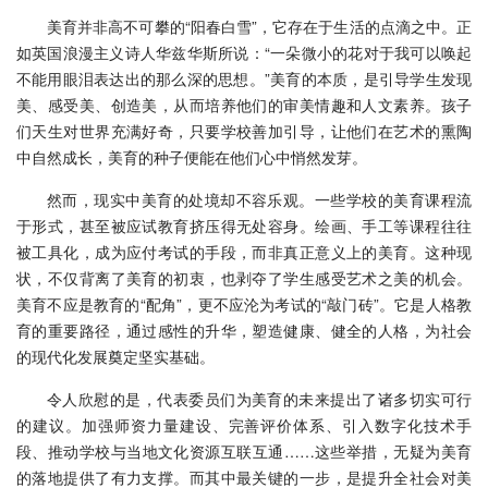
美育并非高不可攀的“阳春白雪”，它存在于生活的点滴之中。正
如英国浪漫主义诗人华兹华斯所说：“一朵微小的花对于我可以唤起
不能用眼泪表达出的那么深的思想。”美育的本质，是引导学生发现
美、感受美、创造美，从而培养他们的审美情趣和人文素养。孩子
们天生对世界充满好奇，只要学校善加引导，让他们在艺术的熏陶
中自然成长，美育的种子便能在他们心中悄然发芽。
然而，现实中美育的处境却不容乐观。一些学校的美育课程流
于形式，甚至被应试教育挤压得无处容身。绘画、手工等课程往往
被工具化，成为应付考试的手段，而非真正意义上的美育。这种现
状，不仅背离了美育的初衷，也剥夺了学生感受艺术之美的机会。
美育不应是教育的“配角”，更不应沦为考试的“敲门砖”。它是人格教
育的重要路径，通过感性的升华，塑造健康、健全的人格，为社会
的现代化发展奠定坚实基础。
令人欣慰的是，代表委员们为美育的未来提出了诸多切实可行
的建议。加强师资力量建设、完善评价体系、引入数字化技术手
段、推动学校与当地文化资源互联互通……这些举措，无疑为美育
的落地提供了有力支撑。而其中最关键的一步，是提升全社会对美