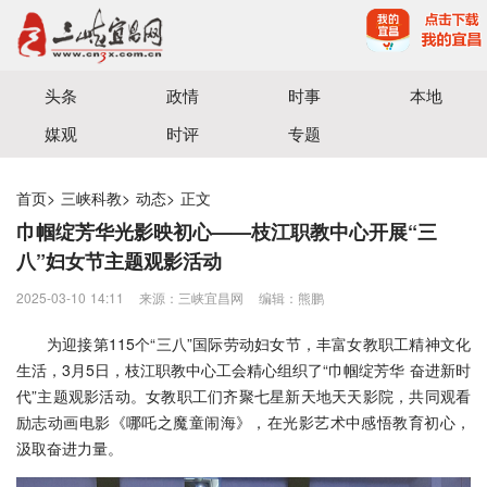
宜昌三峡融媒体中心主办
头条
政情
时事
本地
媒观
时评
专题
首页
>
三峡科教
>
动态
>
正文
巾帼绽芳华光影映初心——枝江职教中心开展“三
八”妇女节主题观影活动
2025-03-10 14:11
来源：三峡宜昌网
编辑：熊鹏
为迎接第115个“三八”国际劳动妇女节，丰富女教职工精神文化
生活，3月5日，枝江职教中心工会精心组织了“巾帼绽芳华 奋进新时
代”主题观影活动。女教职工们齐聚七星新天地天天影院，共同观看
励志动画电影《哪吒之魔童闹海》，在光影艺术中感悟教育初心，
汲取奋进力量。