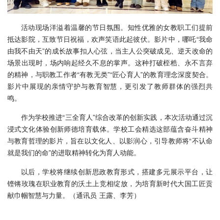
活动现场洋溢着温馨的节日氛围。知性优雅的女教职工们提前
抵达影院，互致节日祝福，欢声笑语此起彼伏。影片中，哪吒“我命
由我不由天”的成长故事扣人心弦，当主人公突破成见、逆天改命的
场景出现时，场内响起经久不息的掌声。这种打破桎梏、永不言弃
的精神，与职教工作者“有教无类”“匠心育人”的教育理念深度契合。
影片中展现的亲情守护与教育智慧，更引发了教师群体的强烈共
鸣。
作为学校推进“三全育人”综合改革的创新实践，本次活动通过沉
浸式文化体验创新师德培育载体。学校工会精选这部蕴含奋斗精神
与教育哲理的影片，旨在以文化人、以影润心，引导教师将“不认命
就是我们的命”的进取精神转化为育人动能。
以后，学校将继续创新思政教育形式，搭建多元展示平台，让
铿锵玫瑰在职业教育的沃土上竞相绽放，为培育新时代大国工匠贡
献巾帼智慧与力量。（通讯员 王露、李芳）