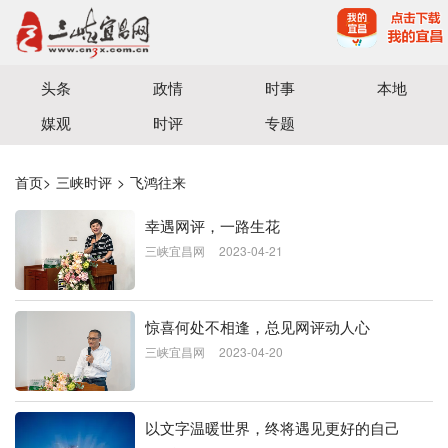
宜昌三峡融媒体中心主办
头条
政情
时事
本地
媒观
时评
专题
首页
>
三峡时评
>
飞鸿往来
幸遇网评，一路生花
三峡宜昌网
2023-04-21
惊喜何处不相逢，总见网评动人心
三峡宜昌网
2023-04-20
以文字温暖世界，终将遇见更好的自己