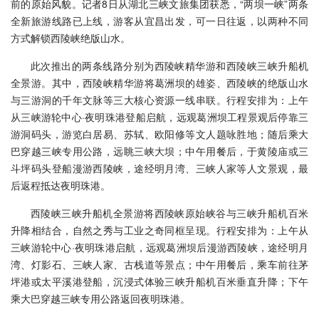
前的原始风貌。记者8日从湖北三峡文旅集团获悉，“两坝一峡”两条
全新旅游线路已上线，游客从宜昌出发，可一日往返，以两种不同
方式解锁西陵峡绝版山水。
此次推出的两条线路分别为西陵峡精华游和西陵峡三峡升船机
全景游。其中，西陵峡精华游将葛洲坝的雄姿、西陵峡的绝版山水
与三游洞的千年文脉等三大核心资源一线串联。行程安排为：上午
从三峡游轮中心·夜明珠港登船启航，远观葛洲坝工程景观后停靠三
游洞码头，游览白居易、苏轼、欧阳修等文人题咏胜地；随后乘大
巴穿越三峡专用公路，远眺三峡大坝；中午用餐后，于黄陵庙或三
斗坪码头登船漫游西陵峡，途经明月湾、三峡人家等人文景观，最
后返程抵达夜明珠港。
西陵峡三峡升船机全景游将西陵峡原始峡谷与三峡升船机百米
升降相结合，自然之秀与工业之奇同框呈现。行程安排为：上午从
三峡游轮中心·夜明珠港启航，远观葛洲坝后漫游西陵峡，途经明月
湾、灯影石、三峡人家、古栈道等景点；中午用餐后，乘车前往茅
坪港或太平溪港登船，沉浸式体验三峡升船机百米垂直升降；下午
乘大巴穿越三峡专用公路返回夜明珠港。