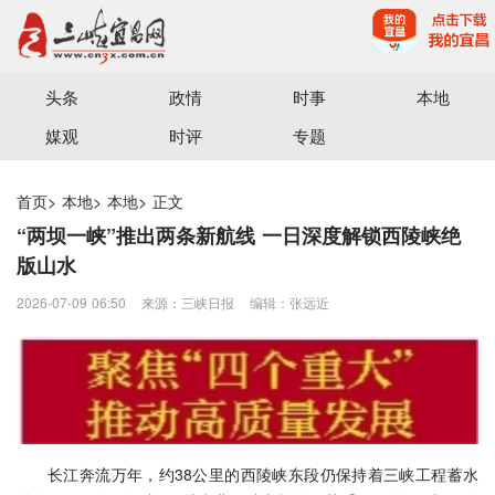
宜昌三峡融媒体中心主办
头条
政情
时事
本地
媒观
时评
专题
首页
>
本地
>
本地
>
正文
“两坝一峡”推出两条新航线 一日深度解锁西陵峡绝
版山水
2026-07-09 06:50
来源：三峡日报
编辑：张远近
长江奔流万年，约38公里的西陵峡东段仍保持着三峡工程蓄水