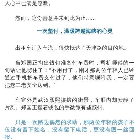
人心中已满是感激。
然而，这份善意并未到此为止......
一次垫付，温暖跨越海峡的心灵
出租车汇入车流，很快抵达了天津路的目的地。
当郑国正掏出钱包准备付车费时，司机师傅的一
句话让他愣住了：“不用付了，刚才那两位年轻人已经
通过手机把车费支付过了，他们特意嘱咐我，一定要
把您二老安全送到。”
车窗外是武汉熙熙攘攘的街景，车厢内却安静了
片刻。郑国正捏着钱包的手微微有些颤抖。
只是一次路边偶然的求助，那两位年轻的孩子不
仅没有留下姓名，没有留下电话，更没有图一丝回
报。