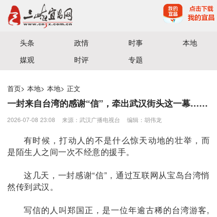
宜昌三峡融媒体中心主办
头条
政情
时事
本地
媒观
时评
专题
首页
>
本地
>
本地
>
正文
一封来自台湾的感谢“信”，牵出武汉街头这一幕……
2026-07-08 23:08
来源：武汉广播电视台
编辑：胡伟龙
有时候，打动人的不是什么惊天动地的壮举，而
是陌生人之间一次不经意的援手。
这几天，一封感谢“信”，通过互联网从宝岛台湾悄
然传到武汉。
写信的人叫郑国正，是一位年逾古稀的台湾游客,