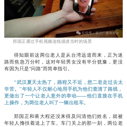
郑国正通过手机视频连线描述当时的场景
得知眼前这两位老人是从台湾远道而来，正为迷
路而焦急万分时，这对年轻男女没有半分犹豫，更没
有因为只是“问路”而简单指引。
“武汉夏天太热了，路程又不近，您二老走过去太
辛苦。”年轻人不仅耐心地用手机为他们查清了路线，
更做出了一个让老人意外的举动——他们直接在手机
上操作，为两位老人叫了一辆出租车。
郑国正和蒋大程还没来得及问清他们姓名，就被
年轻人搀扶着送上了车。车门关上的那一刻，两位老