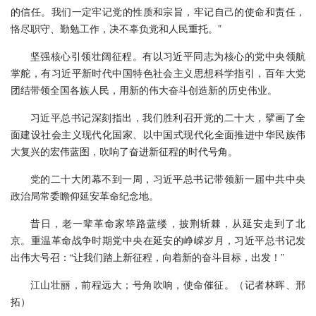
的信任。我们一定牢记党的性质和宗旨，牢记自己的使命和责任，
恪尽职守、勤勉工作，决不辜负党和人民重托。”
坚强核心引领壮阔征程。有以习近平同志为核心的党中央领航
掌舵，有习近平新时代中国特色社会主义思想科学指引，百年大党
团结带领全国各族人民，用新的伟大奋斗创造新的历史伟业。
习近平总书记深刻指出，我们胜利召开党的二十大，擘画了全
面建设社会主义现代化国家、以中国式现代化全面推进中华民族伟
大复兴的宏伟蓝图，吹响了奋进新征程的时代号角。
党的二十大闭幕不到一周，习近平总书记带领新一届中共中央
政治局常委瞻仰延安革命纪念地。
昔日，老一辈革命家筚路蓝缕，披荆斩棘，从延安走到了北
京。重温革命战争时期党中央在延安的峥嵘岁月，习近平总书记发
出伟大号召：“让我们踏上新征程，向着新的奋斗目标，出发！”
江山壮丽，前程远大；号角吹响，使命催征。（记者林晖、邢
拓）