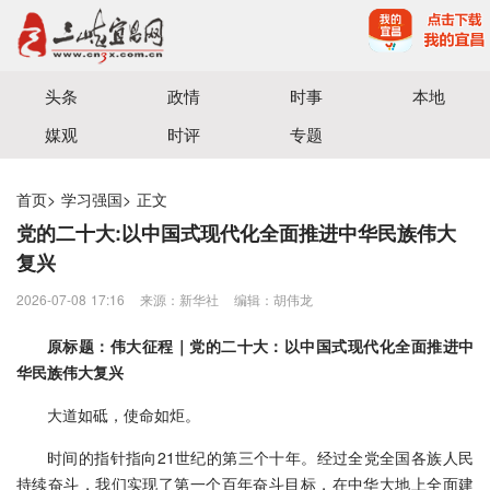
宜昌三峡融媒体中心主办
头条
政情
时事
本地
媒观
时评
专题
首页
>
学习强国
>
正文
党的二十大:以中国式现代化全面推进中华民族伟大
复兴
2026-07-08 17:16
来源：新华社
编辑：胡伟龙
原标题：伟大征程｜党的二十大：以中国式现代化全面推进中
华民族伟大复兴
大道如砥，使命如炬。
时间的指针指向21世纪的第三个十年。经过全党全国各族人民
持续奋斗，我们实现了第一个百年奋斗目标，在中华大地上全面建