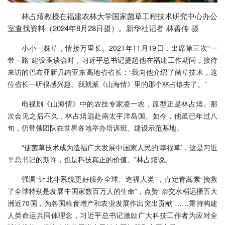
林占熺教授在福建农林大学国家菌草工程技术研究中心办公
室查找资料（2024年8月28日摄）。新华社记者 林善传 摄
小小一株草，情接万里长。2021年11月19日，出席第三次“一
带一路”建设座谈会时，习近平总书记提起他在福建工作期间，接待
来访的巴布亚新几内亚东高地省省长：“我向他介绍了菌草技术，这
位省长一听很感兴趣。我就派《山海情》里的那个林占熺去了。”
电视剧《山海情》中的农技专家凌一农，原型正是林占熺。那
次会见之后不久，林占熺远赴南太平洋岛国。如今，他虽已年过八
旬，仍带领团队在世界各地举办培训班、建设示范基地。
“使菌草技术成为造福广大发展中国家人民的‘幸福草’，这是习近
平总书记的期许，也是科技真正的价值。”林占熺说。
强调“让北斗系统更好服务全球、造福人类”，肯定青蒿素“挽救
了全球特别是发展中国家数百万人的生命”，点赞“杂交水稻远播五大
洲近70国，为各国粮食增产和农业发展作出突出贡献”……秉持构建
人类命运共同体理念，习近平总书记激励广大科技工作者为应对全