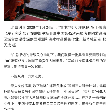
北京时间2026年1月24日，“雪龙”号大洋队队员丁伟康
（左）和宋熙存在舯部甲板开展中国第42次南极考察阿蒙森海
区域首次温盐深剖面观测和海水样品采集作业。新华社记者 顾
天成 摄
“在总书记的持续关心推动下，我们取得一批具有重要国际影响
力的研究成果，展现了负责任大国形象。”完成11次南北极考察的罗
光富，期待着又一次起航。
不拒众流，方为江海。
牵头发起“深时数字地球”“海洋负排放”等国际大科学计划，邀请
外籍航天员参与中国空间站飞行任务，“中国天眼”、“奋斗者”号载人
潜水器等10个重大科研基础设施面向全球开放……在习近平总书记
引领下，中国科技工作者在自立自强中拥抱世界，在开放合作中担
当作为。