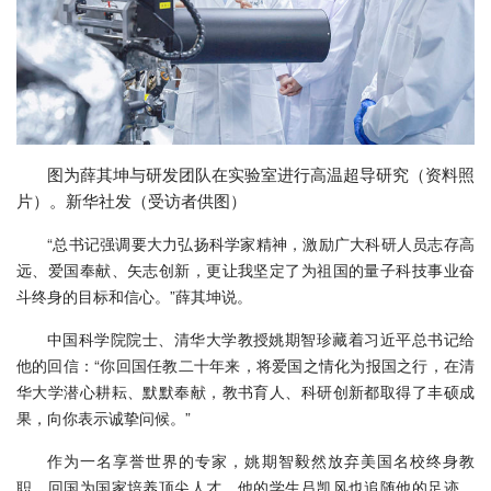
图为薛其坤与研发团队在实验室进行高温超导研究（资料照
片）。新华社发（受访者供图）
“总书记强调要大力弘扬科学家精神，激励广大科研人员志存高
远、爱国奉献、矢志创新，更让我坚定了为祖国的量子科技事业奋
斗终身的目标和信心。”薛其坤说。
中国科学院院士、清华大学教授姚期智珍藏着习近平总书记给
他的回信：“你回国任教二十年来，将爱国之情化为报国之行，在清
华大学潜心耕耘、默默奉献，教书育人、科研创新都取得了丰硕成
果，向你表示诚挚问候。”
作为一名享誉世界的专家，姚期智毅然放弃美国名校终身教
职，回国为国家培养顶尖人才。他的学生吕凯风也追随他的足迹，