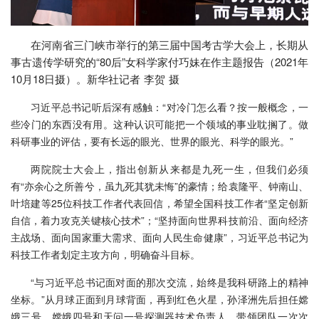
在河南省三门峡市举行的第三届中国考古学大会上，长期从
事古遗传学研究的“80后”女科学家付巧妹在作主题报告（2021年
10月18日摄）。新华社记者 李贺 摄
习近平总书记听后深有感触：“对冷门怎么看？按一般概念，一
些冷门的东西没有用。这种认识可能把一个领域的事业耽搁了。做
科研事业的评估，要有长远的眼光、世界的眼光、科学的眼光。”
两院院士大会上，指出创新从来都是九死一生，但我们必须
有“亦余心之所善兮，虽九死其犹未悔”的豪情；给袁隆平、钟南山、
叶培建等25位科技工作者代表回信，希望全国科技工作者“坚定创新
自信，着力攻克关键核心技术”；“坚持面向世界科技前沿、面向经济
主战场、面向国家重大需求、面向人民生命健康”，习近平总书记为
科技工作者划定主攻方向，明确奋斗目标。
“与习近平总书记面对面的那次交流，始终是我科研路上的精神
坐标。”从月球正面到月球背面，再到红色火星，孙泽洲先后担任嫦
娥三号、嫦娥四号和天问一号探测器技术负责人，带领团队一次次