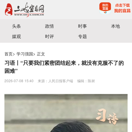
宜昌三峡融媒体中心主办
头条
政情
时事
本地
媒观
时评
专题
首页
>
学习强国
>
正文
习语丨“只要我们紧密团结起来，就没有克服不了的
困难”
2026-07-08 15:40
来源：人民日报客户端
编辑：陈昶