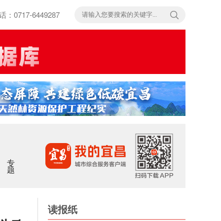
717-6449287
专题
读报纸