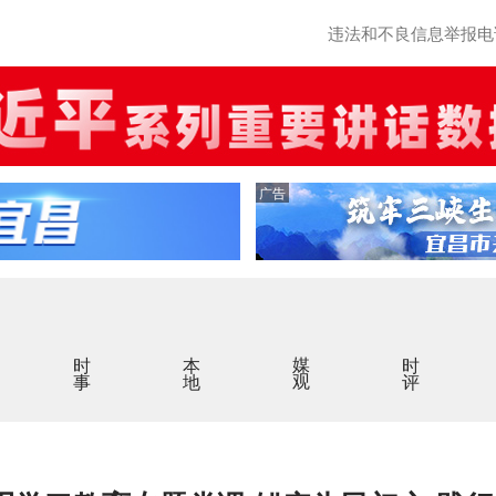
违法和不良信息举报电话：0
广告
时事
本地
媒观
时评