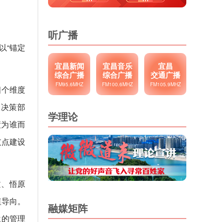
听广播
以“锚定
宜昌新闻
宜昌音乐
宜昌
综合广播
综合广播
交通广播
FM95.6MHZ
FM100.6MHZ
FM105.9MHZ
四个维度
大决策部
学理论
绩为谁而
支点建设
文、悟原
值导向。
融媒矩阵
位的管理