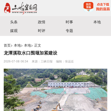
宜昌三峡融媒体中心主办
头条
政情
时事
本地
媒观
时评
专题
首页
>
本地
>
本地
>
正文
龙潭溪取水口围堰加紧建设
2026-07-08 06:34
来源：三峡日报
编辑：张远近