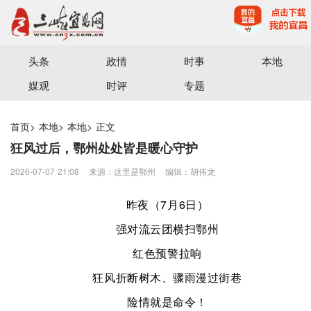
宜昌三峡融媒体中心主办
头条
政情
时事
本地
媒观
时评
专题
首页
>
本地
>
本地
>
正文
狂风过后，鄂州处处皆是暖心守护
2026-07-07 21:08
来源：​这里是鄂州
编辑：胡伟龙
昨夜（7月6日）
强对流云团横扫鄂州
红色预警拉响
狂风折断树木、骤雨漫过街巷
险情就是命令！