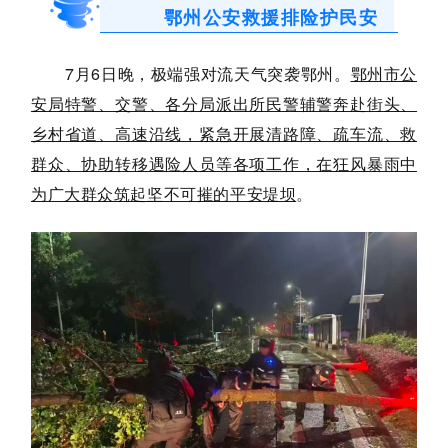
鄂州公安救援排险护民安
7月6日晚，极端强对流天气突袭鄂州。
鄂州市公
安局特警、交警、各分局派出所民警辅警奔赴街头、
乡村省道、高速沿线，紧急开展清路障、疏车流、救
群众、协助转移遇险人员等各项工作，在狂风暴雨中
为广大群众筑起坚不可摧的平安堤坝
。