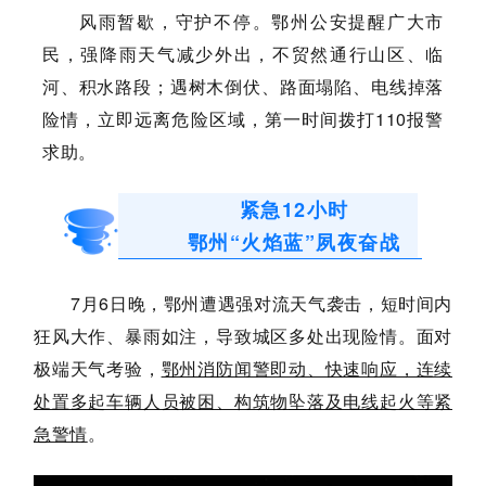
风雨暂歇，守护不停。鄂州公安提醒广大市
民，强降雨天气减少外出，不贸然通行山区、临
河、积水路段；遇树木倒伏、路面塌陷、电线掉落
险情，立即远离危险区域，第一时间拨打110报警
求助。
紧急12小时
鄂州“火焰蓝”夙夜奋战
7月6日晚，鄂州遭遇强对流天气袭击，短时间内
狂风大作、暴雨如注，导致城区多处出现险情。面对
极端天气考验，
鄂州消防闻警即动、快速响应，连续
处置多起车辆人员被困、构筑物坠落及电线起火等紧
急警情
。