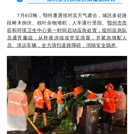
7月6日晚，
鄂州遭遇强对流天气袭击，
城区多处路
段树木倒伏、枝叶杂物堆积，人车通行受阻。
鄂州市市
容和环境卫生中心第一时间启动应急处置，组织应急队
员通宵鏖战，从昨夜连续攻坚至清晨，并紧急增配人
员、清运车辆，全力清扫道路障碍，消除安全隐患
。