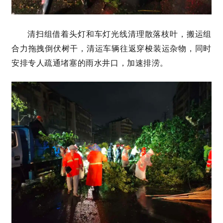
清扫组借着头灯和车灯光线清理散落枝叶，搬运组
合力拖拽倒伏树干，清运车辆往返穿梭装运杂物，同时
安排专人疏通堵塞的雨水井口，加速排涝。