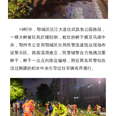
19时许，鄂城区沿江大道往武昌鱼公园路段，
一棵大树被狂风拦腰刮倒，粗壮的树干横亘马路中
央，鄂州市公安局鄂城区分局民警迅速抵达现场布
设警示区。路面湿滑难立，民警辅警合力拖拽沉重
树干，树干一点点向路边偏移，附近两名民警站在
没过脚踝的积水中央引导过往车辆有序通行。