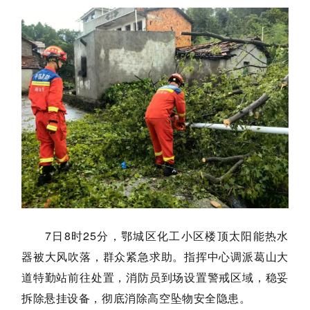
7日
8时25分，鄂城区化工小区楼顶太阳能热水
器被大风吹落，群众紧急求助。指挥中心调派葛山大
道特勤站前往处置，消防员到场设置警戒区域，稳妥
拆除悬挂设备，彻底消除高空坠物安全隐患。