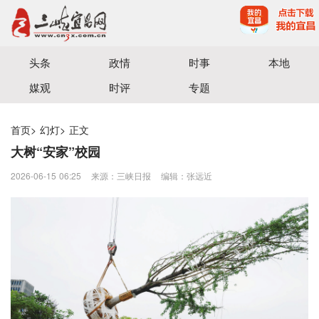
宜昌三峡融媒体中心主办
头条
政情
时事
本地
媒观
时评
专题
首页
>
幻灯
>
正文
大树“安家”校园
2026-06-15 06:25
来源：三峡日报
编辑：张远近