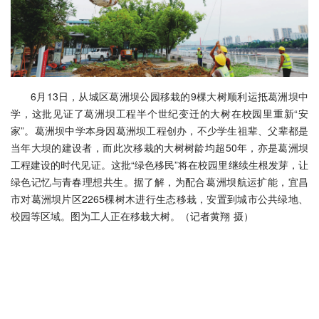
6月13日，从城区葛洲坝公园移栽的9棵大树顺利运抵葛洲坝中
学，这批见证了葛洲坝工程半个世纪变迁的大树在校园里重新“安
家”。葛洲坝中学本身因葛洲坝工程创办，不少学生祖辈、父辈都是
当年大坝的建设者，而此次移栽的大树树龄均超50年，亦是葛洲坝
工程建设的时代见证。这批“绿色移民”将在校园里继续生根发芽，让
绿色记忆与青春理想共生。据了解，为配合‌葛洲坝航运扩能，宜昌
市对葛洲坝片区2265棵‌树木进行生态移栽，安置到城市公共绿地、
校园等区域。图为工人正在移栽大树。（记者黄翔 摄）