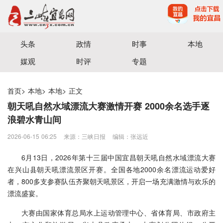
宜昌三峡融媒体中心主办
头条
政情
时事
本地
媒观
时评
专题
首页
>
本地
>
本地
>
正文
朝天吼自然水域漂流大赛激情开赛 2000余名选手逐
浪碧水青山间
2026-06-15 06:25
来源：三峡日报
编辑：张远近
6月13日，2026年第十三届中国宜昌朝天吼自然水域漂流大赛
在兴山县朝天吼漂流景区开赛。全国各地2000余名漂流运动爱好
者，800多支参赛队伍齐聚朝天吼景区，开启一场充满激情与欢乐的
漂流盛宴。
大赛由国家体育总局水上运动管理中心、省体育局、市政府主