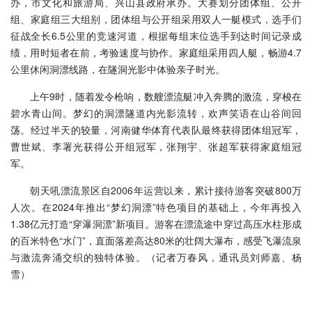
办，市文化和旅游局、兴山县政府承办。大赛划分团体组、公开
组、家庭组三大组别，团体组与公开组采用双人一艇模式，选手们
征战全长6.5公里的竞速河道，根据每组末位选手到达时间记录成
绩，用时短者在前，考验速度与协作。家庭组采用四人艇，畅游4.7
公里休闲洞漂线路，在隧洞光影中体验亲子时光。
上午9时，随着发令枪响，数艘漂流艇冲入奔腾的激流，穿梭在
碧水青山间。梦幻的洞漂隧道内光影流转，欢声笑语在山谷间回
荡。经过半天的较量，河南健华体育代表队最终获得团体组冠军，
曹世斌、李署光获得公开组冠军，张翔宇、张超军获得家庭组冠
军。
朝天吼漂流景区自2006年运营以来，累计接待游客突破800万
人次。在2024年推出“梦幻洞漂”特色项目的基础上，今年再投入
1.38亿元打造“穿瀑洞漂”新项目。游客在漂流途中穿过高压水柱形成
的百米特色“水门”，直面落差高达80米的壮阔大瀑布，感受飞瀑流泉
与激流奔涌交织的独特体验。（记者万春风，通讯员刘师嘉、杨
雪）