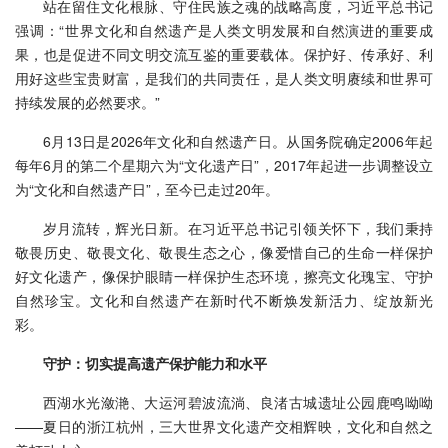
站在留住文化根脉、守住民族之魂的战略高度，习近平总书记
强调：“世界文化和自然遗产是人类文明发展和自然演进的重要成
果，也是促进不同文明交流互鉴的重要载体。保护好、传承好、利
用好这些宝贵财富，是我们的共同责任，是人类文明赓续和世界可
持续发展的必然要求。”
6月13日是2026年文化和自然遗产日。从国务院确定2006年起
每年6月的第二个星期六为“文化遗产日”，2017年起进一步调整设立
为“文化和自然遗产日”，至今已走过20年。
岁月流转，辉光日新。在习近平总书记引领关怀下，我们秉持
敬畏历史、敬畏文化、敬畏生态之心，像爱惜自己的生命一样保护
好文化遗产，像保护眼睛一样保护生态环境，擦亮文化瑰宝、守护
自然珍宝。文化和自然遗产在新时代不断焕发新活力、绽放新光
彩。
守护：切实提高遗产保护能力和水平
西湖水光潋滟、大运河碧波流淌、良渚古城遗址公园鹿鸣呦呦
——夏日的浙江杭州，三大世界文化遗产交相辉映，文化和自然之