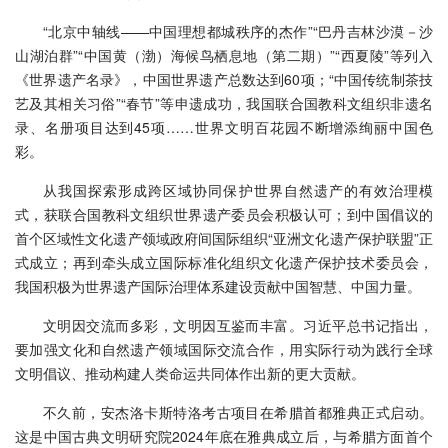
“北京中轴线——中国理想都城秩序的杰作”“巴丹吉林沙漠－沙
山湖泊群”“中国黄（渤）海候鸟栖息地（第二期）”“西夏陵”等列入
《世界遗产名录》，中国世界遗产总数达到60项；“中国传统制茶技
艺及其相关习俗”“春节”等申遗成功，我国联合国教科文组织非遗名
录、名册项目达到45项……世界文明百花园不断增添绚丽中国色
彩。
从我国探索形成跨区域协同保护世界自然遗产的有效治理模
式，获联合国教科文组织世界遗产委员会积极认可；到中国倡议的
首个区域性文化遗产领域政府间国际组织“亚洲文化遗产保护联盟”正
式成立；再到牵头成立国际标准化组织文化遗产保护技术委员会，
我国积极为世界遗产国际治理体系建设贡献中国智慧、中国力量。
文明因交流而多彩，文明因互鉴而丰富。习近平总书记指出，
要加强文化和自然遗产领域国际交流合作，用实际行动为践行全球
文明倡议、推动构建人类命运共同体作出新的更大贡献。
不久前，安杰洛卡斯特洛考古项目在希腊首都雅典正式启动。
这是中国古典文明研究院2024年底在雅典成立后，与希腊方面首个