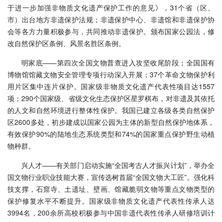
于进一步加强非物质文化遗产保护工作的意见》，31个省（区、
市）出台地方非遗保护法规；非遗保护中心、非遗馆和非遗保护协
会等各方力量积极参与，共同推动非遗保护。颁布国家公园法，修
改自然保护区条例、风景名胜区条例。
明家底——第四次全国文物普查进入攻坚收尾阶段；全国国有
博物馆馆藏文物安全管理专项行动深入开展；37个革命文物保护利
用片区集中连片保护。国家级非物质文化遗产代表性项目达1557
项；290个国家级、省级文化生态保护区星罗棋布，对非遗及其依托
的人文和自然环境进行整体性保护。我国已建立各级各类自然保护
区2600多处，初步建成以国家公园为主体的新型自然保护地体系，
有效保护90%的陆地生态系统类型和74%的国家重点保护野生动植
物种群。
兴人才——有关部门启动实施“全国考古人才振兴计划”，举办全
国文物行业职业技能大赛，宣传选树首届“全国文物大工匠”。强化科
技支撑，石窟寺、土遗址、壁画、馆藏脆弱文物等重点文物类型的
保护修复水平不断提升。国家级非物质文化遗产代表性传承人达
3994名，200余所高校积极参与中国非遗代表性传承人研修培训计