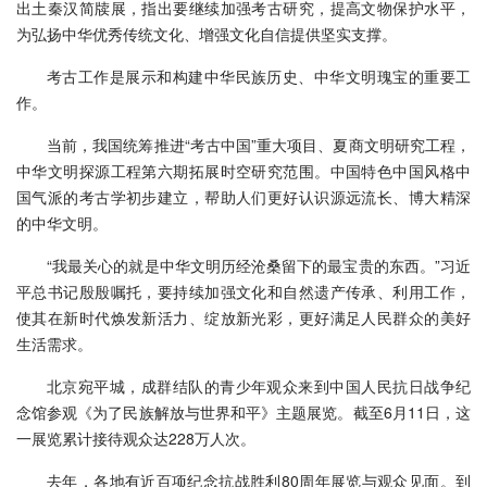
出土秦汉简牍展，指出要继续加强考古研究，提高文物保护水平，
为弘扬中华优秀传统文化、增强文化自信提供坚实支撑。
考古工作是展示和构建中华民族历史、中华文明瑰宝的重要工
作。
当前，我国统筹推进“考古中国”重大项目、夏商文明研究工程，
中华文明探源工程第六期拓展时空研究范围。中国特色中国风格中
国气派的考古学初步建立，帮助人们更好认识源远流长、博大精深
的中华文明。
“我最关心的就是中华文明历经沧桑留下的最宝贵的东西。”习近
平总书记殷殷嘱托，要持续加强文化和自然遗产传承、利用工作，
使其在新时代焕发新活力、绽放新光彩，更好满足人民群众的美好
生活需求。
北京宛平城，成群结队的青少年观众来到中国人民抗日战争纪
念馆参观《为了民族解放与世界和平》主题展览。截至6月11日，这
一展览累计接待观众达228万人次。
去年，各地有近百项纪念抗战胜利80周年展览与观众见面。到