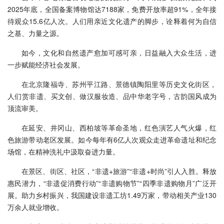
2025年底，全国备案博物馆达7188家，免费开放率超91%，全年接
待观众15.6亿人次。人们用亲近文化遗产的脚步，诠释着何为自信
之基、力量之源。
如今，文化和自然遗产愈加可感可亲，日益融入大众生活，进
一步赋能经济社会发展。
在北京隆福寺、苏州平江路、景德镇陶阳里等历史文化街区，
人们赏非遗、买文创、做汉服妆造、品中华老字号，古韵国风成为
顶流审美。
在延安、井冈山、西柏坡等革命圣地，红色演艺人气火爆，红
色旅游带动老区发展。如今每年有6亿人次观众走进革命遗址和纪念
场馆，在精神洗礼中汲取奋进力量。
在景区、街区、社区，“非遗+旅游”“非遗+时尚”引人入胜。释放
惠民潜力，“非遗促消费行动”“非遗购物节”“四季非遗购物月”广泛开
展。助力乡村振兴，我国建设非遗工坊1.49万家，带动相关产业130
万余人就业增收。