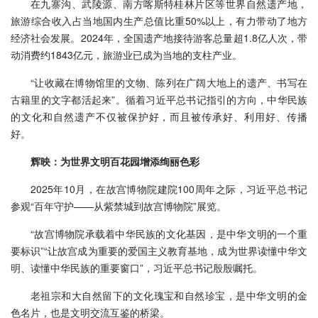
在九寨沟、武陵源、南方喀斯特桂林片区等世界自然遗产地，
旅游综合收入占当地国内生产总值比重50%以上，有力带动了地方
经济社会发展。2024年，全国遗产地接待游客总量超1.8亿人次，带
动消费约1843亿元，旅游业已成为当地的支柱产业。
“让收藏在博物馆里的文物、陈列在广阔大地上的遗产、书写在
古籍里的文字都活起来”。循着习近平总书记指引的方向，中华民族
的文化和自然遗产不仅被保护好，而且被传承好、利用好、传播
好。
辉映：为世界文明百花园增添绚丽色彩
2025年10月，在故宫博物院建院100周年之际，习近平总书记
参观“百年守护——从紫禁城到故宫博物院”展览。
“故宫博物院承载着中华民族的文化基因，是中华文明的一个重
要标识”“让故宫成为重要的爱国主义教育基地，成为世界读懂中华文
明、读懂中华民族的重要窗口”，习近平总书记殷殷嘱托。
老祖宗和大自然留下的文化瑰宝和自然珍宝，是中华文明的金
色名片，也是文明交流互鉴的桥梁。