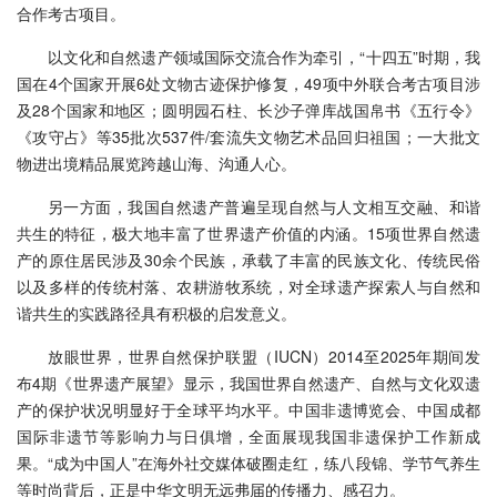
合作考古项目。
以文化和自然遗产领域国际交流合作为牵引，“十四五”时期，我
国在4个国家开展6处文物古迹保护修复，49项中外联合考古项目涉
及28个国家和地区；圆明园石柱、长沙子弹库战国帛书《五行令》
《攻守占》等35批次537件/套流失文物艺术品回归祖国；一大批文
物进出境精品展览跨越山海、沟通人心。
另一方面，我国自然遗产普遍呈现自然与人文相互交融、和谐
共生的特征，极大地丰富了世界遗产价值的内涵。15项世界自然遗
产的原住居民涉及30余个民族，承载了丰富的民族文化、传统民俗
以及多样的传统村落、农耕游牧系统，对全球遗产探索人与自然和
谐共生的实践路径具有积极的启发意义。
放眼世界，世界自然保护联盟（IUCN）2014至2025年期间发
布4期《世界遗产展望》显示，我国世界自然遗产、自然与文化双遗
产的保护状况明显好于全球平均水平。中国非遗博览会、中国成都
国际非遗节等影响力与日俱增，全面展现我国非遗保护工作新成
果。“成为中国人”在海外社交媒体破圈走红，练八段锦、学节气养生
等时尚背后，正是中华文明无远弗届的传播力、感召力。