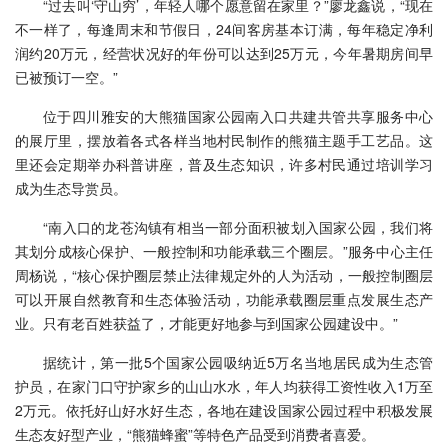
“过去叫‘守山穷’，年轻人哪个愿意留在家里？”廖龙鑫说，“现在
不一样了，每逢周末和节假日，24间客房基本订满，每年稳定净利
润约20万元，经营状况好的年份可以达到25万元，今年暑期房间早
已被预订一空。”
位于四川雅安的大熊猫国家公园南入口共建共管共享服务中心
的展厅里，摆放着各式各样当地村民制作的熊猫主题手工艺品。这
里还会定期举办科普讲座，普及生态知识，许多村民通过培训学习
成为生态导赏员。
“南入口的龙苍沟镇有相当一部分面积被划入国家公园，我们将
其划分成核心保护、一般控制和功能承载三个圈层。”服务中心主任
周杨说，“核心保护圈层禁止法律规定外的人为活动，一般控制圈层
可以开展自然教育和生态体验活动，功能承载圈层重点发展生态产
业。只有老百姓获益了，才能更好地参与到国家公园建设中。”
据统计，第一批5个国家公园吸纳近5万名当地居民成为生态管
护员，在家门口守护家乡的山山水水，年人均获得工资性收入1万至
2万元。依托好山好水好生态，各地在建设国家公园过程中积极发展
生态友好型产业，“熊猫蜂蜜”等特色产品受到消费者喜爱。