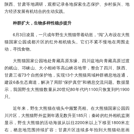
陕西、甘肃等地调研，观察记录各地探索生态保护、乡村振兴、地
方经济发展有机结合的生动实践。
种群扩大，生物多样性稳步提升
6月3日凌晨，一只成年野生大熊猫带着幼崽，“闯”入布设在大熊
猫国家公园成都片区的红外相机镜头。它们不紧不慢地在周围走
动，寻找食物。
大熊猫国家公园地处青藏高原东缘、四川盆地向青藏高原过渡
的岷山、邛崃山、大小相岭等高山峡谷地带，整合了四川、陕西、
甘肃三省73个自然保护地，实现13个大熊猫局域种群栖息地连通，
建设6条生态廊道，解决了局部“保护真空”和栖息交流问题。数据显
示，我国野生大熊猫数量从20世纪80年代约1100只恢复到约1900
只。
近年来，野生大熊猫在镜头中频繁亮相。在大熊猫国家公园四
川片区，大熊猫野外监测年遇见数升至185只；秦岭的红外相机监测
显示，野生大熊猫的活动海拔从以往2200米以上下移至1800米左
右，栖息地范围持续扩容；甘肃片区连续多年拍到大熊猫幼崽画