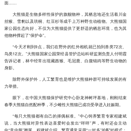
面……
大熊猫是生物多样性保护的旗舰物种，其栖息地还生活着川金
丝猴、雪豹以及珙桐、红豆杉等成千上万种野生动植物。大熊猫国
家公园生态向好，不仅为大熊猫提供了更舒适的栖息环境，也为其
他物种撑起了“保护伞”。
“今天才刚到9点，我们在野外的红外相机就已拍到兽类72次、
鸟类12次。”大熊猫国家公园荥经县管护总站科研监测负责人付明霞
告诉记者，林中经常出现藏酋猴、毛冠鹿、白腹锦鸡等野生动物的
身影。
除野外保护外，人工繁育也是维护大熊猫种群可持续发展的有
力举措。
眼下，在中国大熊猫保护研究中心卧龙神树坪基地，刚刚结束
春季大熊猫自然配种季，不少雌性大熊猫已成功受孕进入妊娠期。
“每只大熊猫都有自己的择偶标准。”中心饲养繁育专家程建斌
说，当大熊猫对异性表达喜爱时会发出“咩咩”声，有时还会主动
向“意中熊”翘尾。程建斌介绍，繁育通常采用“一对多”的配对模式：