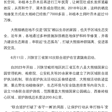
长空间。补植本土乔木后再进行三年抚育，让树茁壮成长发挥遮蔽
效应，从而和竹子、灌木形成合理比例。2018年以来，这样的栖息
地修复方式在大相岭已经推广7000多亩，补植本土阔叶乔木超过10
万株。
大熊猫栖息地不仅是“国宝”赖以生存的家园，也关乎区域生态安
全。近年来，各地通过多种措施加强栖息地保护和科学修复，并着
力建设生态廊道，串联起“生态孤岛”，打破大熊猫种群隔离、促进基
因交流。
6月11日，川陕甘三省第10次联合巡护在甘肃陇南启动。
自2023年开始，川陕甘毗邻地区的三省五市八县大熊猫国家公
园管理机构、检察院、公安机关等20余家单位建立了跨区域联合巡
护执法机制。联合巡护执法活动以反偷猎盗猎、大熊猫活动轨迹监
测、重点野生动植物保护、生态环境与安全隐患排查等内容为主，
设立10条联合巡护路线，范围覆盖大熊猫国家公园岷山、西秦岭核
心区域，巡护路线总长度达200.6公里。
“联合巡护打破了‘各守一摊’的局面，让保护行动从‘单打独斗’变