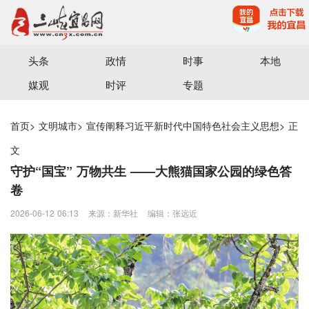
宜昌三峡融媒体中心主办
头条
政情
时事
本地
媒观
时评
专题
首页
>
文明城市
>
宣传阐释习近平新时代中国特色社会主义思想
>
正
文
守护“国宝” 万物共生 ——大熊猫国家公园的绿色答
卷
2026-06-12 06:13
来源：新华社
编辑：张远近