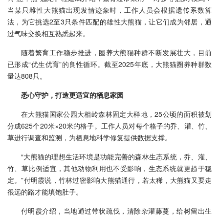
当某只雌性大熊猫出现发情迹象时，工作人员会根据遗传系数算
法，为它挑选2至3只条件匹配的雄性大熊猫，让它们成为邻居，通
过气味交换相互熟悉起来。
随着繁育工作稳步推进，圈养大熊猫种群不断发展壮大，目前
已形成“优生优育”的良性循环。截至2025年底，大熊猫圈养种群数
量达808只。
悉心守护，打造更适宜的栖息家园
在大熊猫国家公园大相岭森林固定大样地，25公顷的面积被划
分成625个20米×20米的格子。工作人员对每个格子的乔、灌、竹、
草进行调查和监测，为栖息地科学修复提供数据支撑。
“大熊猫的理想生活环境是功能完善的森林生态系统，乔、灌、
竹、草比例适宜，其他动物利用也不受影响，生态系统就更趋于稳
定。”付明霞说，竹林过密影响大熊猫通行，若太稀，大熊猫又要走
很远的路才能填饱肚子。
付明霞介绍，当地通过带状疏伐，清除杂灌藤蔓，给树留出生