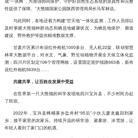
成‘一张网’，为加强协同保护、守护好自然生态系统的原真性和完整
性提供了保障。”大熊猫国家公园陕西管理局局长马军林说。
与此同时，各地还着力构建“空天地”一体化监测，工作人员得以
及时掌握大熊猫种群动态和栖息地健康状况，为栖息地保护、廊道
建设、野外救护等提供精准数据支撑。
甘肃片区累计布设红外相机1000多台、无人机22架，联动智慧
林草大数据平台，对水文、气象、野生动植物开展全天候立体化监
测；四川片区划定106个管理网格，设置固定巡护线路663条，新布
设红外相机5639台……
共建共享，让百姓在发展中受益
在世界第一只大熊猫的科学发现地四川宝兴县，不少村民办起
了民宿。
2022年，宝兴县蜂桶寨乡盐井村“95后”小伙儿廖龙鑫回到家
乡，接手家里的农家乐。持续升温的研学游、避暑游、冰雪游，让
年轻人看到了家门口的机遇。