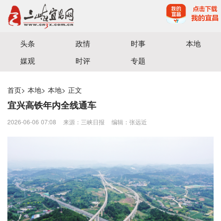
宜昌三峡融媒体中心主办
头条
政情
时事
本地
媒观
时评
专题
首页
>
本地
>
本地
>
正文
宜兴高铁年内全线通车
2026-06-06 07:08
来源：三峡日报
编辑：张远近