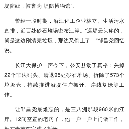
堤防线，被誉为“堤防博物馆”。
曾经一段时期，沿江化工企业林立、生活污水
直排，近百处砂石堆场密布江岸。“巡堤最头疼的，
就是这边刚清完垃圾，那边又倒上了。”邹昌尧回忆
说。
长江大保护一声令下，公安县动了真格：关掉
22个非法码头、清退95处砂石堆场、拆除了573个
垃圾仓，持续推进沿堤住户搬迁、岸线复绿等工
作。
让邹昌尧最难忘的，是三八洲那段960米的江
岸。12间空置的老房子，他一户一户上门做工作，
赶在春节前完成了拆迁。