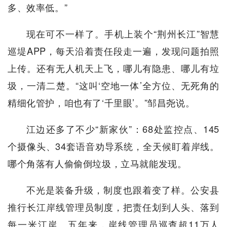
多、效率低。”
现在可不一样了。手机上装个“荆州长江”智慧
巡堤APP，每天沿着责任段走一遍，发现问题拍照
上传。还有无人机天上飞，哪儿有隐患、哪儿有垃
圾，一清二楚。“这叫‘空地一体’全方位、无死角的
精细化管护，咱也有了‘千里眼’。”邹昌尧说。
江边还多了不少“新家伙”：68处监控点、145
个摄像头、34套语音劝导系统，全天候盯着岸线。
哪个角落有人偷偷倒垃圾，立马就能发现。
不光是装备升级，制度也跟着变了样。公安县
推行长江岸线管理员制度，把责任划到人头、落到
每一米江岸。五年来，岸线管理员巡查超11万人