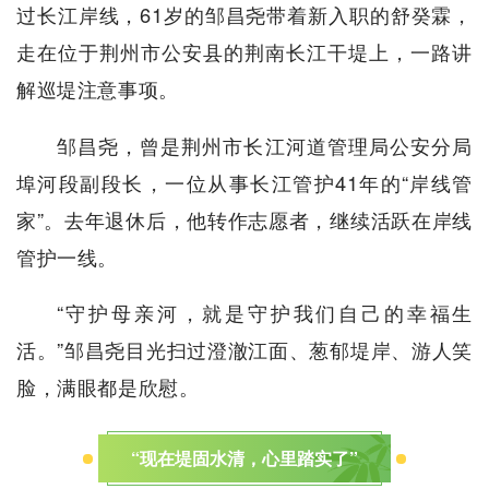
过长江岸线，61岁的邹昌尧带着新入职的舒癸霖，
走在位于荆州市公安县的荆南长江干堤上，一路讲
解巡堤注意事项。
邹昌尧，曾是荆州市长江河道管理局公安分局
埠河段副段长，一位从事长江管护41年的“岸线管
家”。去年退休后，他转作志愿者，继续活跃在岸线
管护一线。
“守护母亲河，就是守护我们自己的幸福生
活。”邹昌尧目光扫过澄澈江面、葱郁堤岸、游人笑
脸，满眼都是欣慰。
“现在堤固水清，心里踏实了”