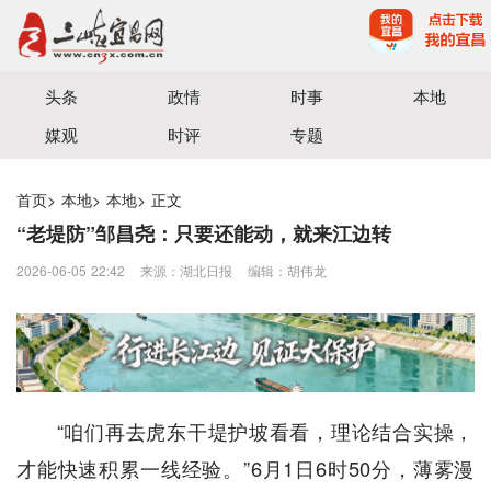
宜昌三峡融媒体中心主办
头条
政情
时事
本地
媒观
时评
专题
首页
>
本地
>
本地
>
正文
“老堤防”邹昌尧：只要还能动，就来江边转
2026-06-05 22:42
来源：湖北日报
编辑：胡伟龙
“咱们再去虎东干堤护坡看看，理论结合实操，
才能快速积累一线经验。”6月1日6时50分，薄雾漫