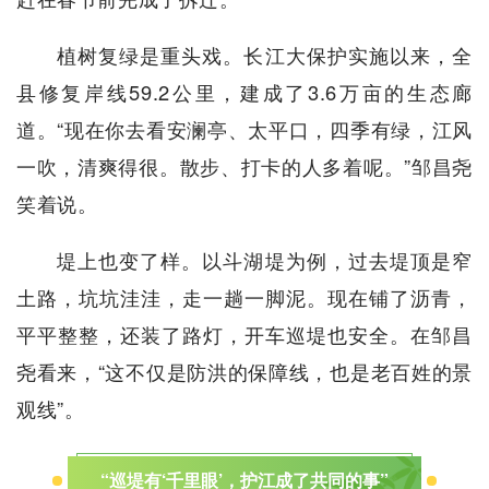
植树复绿是重头戏。长江大保护实施以来，全
县修复岸线59.2公里，建成了3.6万亩的生态廊
道。“现在你去看安澜亭、太平口，四季有绿，江风
一吹，清爽得很。散步、打卡的人多着呢。”邹昌尧
笑着说。
堤上也变了样。以斗湖堤为例，过去堤顶是窄
土路，坑坑洼洼，走一趟一脚泥。现在铺了沥青，
平平整整，还装了路灯，开车巡堤也安全。在邹昌
尧看来，“这不仅是防洪的保障线，也是老百姓的景
观线”。
“巡堤有‘千里眼’，护江成了共同的事”