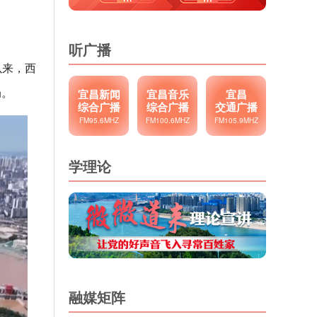
听广播
以来，西
局。
宜昌新闻
宜昌音乐
宜昌
综合广播
综合广播
交通广播
FM95.6MHZ
FM100.6MHZ
FM105.9MHZ
学理论
融媒矩阵