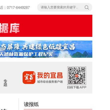
717-6449287
专题
读报纸