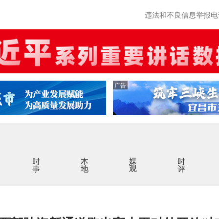
违法和不良信息举报电话：0
广告
时事
本地
媒观
时评