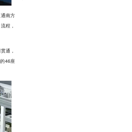
直通南方
口流程，
利贯通，
的46座