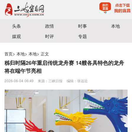
宜昌三峡融媒体中心主办
头条
政情
时事
本地
媒观
时评
专题
首页
>
本地
>
本地
>
正文
秭归时隔26年重启传统龙舟赛 14艘各具特色的龙舟
将在端午节亮相
2026-06-04 06:49
来源：三峡日报
编辑：张远近