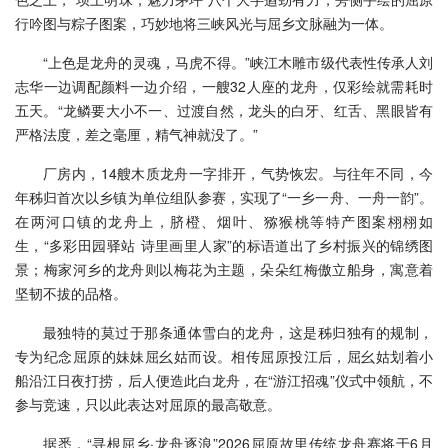
行吟图与粽子图案，巧妙地将三峡风光与屈乡文脉融为一体。
“上色是龙舟的灵魂，马虎不得。”峡江木雕市级代表性传承人刘
志华一边调配颜料一边介绍，一艘32人座的龙舟，仅彩绘就需耗时
五天。“龙鳞要大小不一、过渡自然，龙头的白牙、红舌、黑眼皆有
严格法度，差之毫厘，精气神就没了。”
厂房内，14艘木质龙舟一字排开，气势恢宏。与往年不同，今
年秭归首次以乡镇为单位组队参赛，实现了“一乡一舟、一舟一韵”。
在两河口镇的龙舟上，脐橙、烟叶、猕猴桃等特产图案栩栩如
生，“多彩田园驿站 诗里画里人家”的标语道出了乡村振兴的锦绣图
景；梅家河乡的龙舟则以梅花为主题，朵朵红梅傲立船身，寓意着
坚韧不拔的品格。
最独特的莫过于那条通体雪白的龙舟，这是秭归独有的规制，
专为纪念屈原的妹妹屈幺姑而设。相传屈原投江后，屈幺姑划着小
船沿江日夜打捞，后人便造此白龙舟，在“游江招魂”仪式中领航，不
参与竞速，只以此表达对屈原的最高敬意。
据悉，“寻根屈乡·龙舟逐浪”2026屈原故里传统龙舟赛将于6月