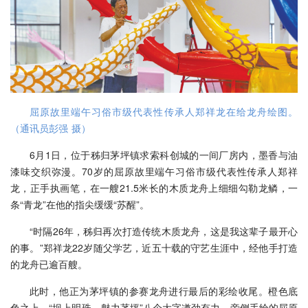
屈原故里端午习俗市级代表性传承人郑祥龙在给龙舟绘图。
（通讯员彭强 摄）
6月1日，位于秭归茅坪镇求索科创城的一间厂房内，墨香与油
漆味交织弥漫。70岁的屈原故里端午习俗市级代表性传承人郑祥
龙，正手执画笔，在一艘21.5米长的木质龙舟上细细勾勒龙鳞，一
条“青龙”在他的指尖缓缓“苏醒”。
“时隔26年，秭归再次打造传统木质龙舟，这是我这辈子最开心
的事。”郑祥龙22岁随父学艺，近五十载的守艺生涯中，经他手打造
的龙舟已逾百艘。
此时，他正为茅坪镇的参赛龙舟进行最后的彩绘收尾。橙色底
色之上，“坝上明珠，魅力茅坪”八个大字遒劲有力，旁侧手绘的屈原