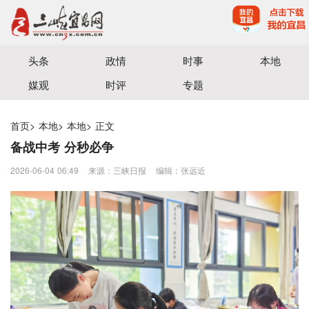
宜昌三峡融媒体中心主办
头条
政情
时事
本地
媒观
时评
专题
首页
>
本地
>
本地
>
正文
备战中考 分秒必争
2026-06-04 06:49
来源：三峡日报
编辑：张远近