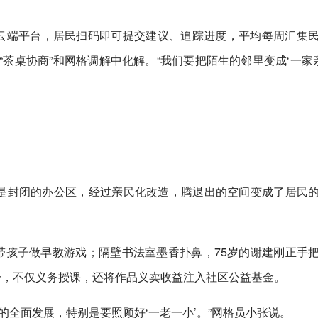
”云端平台，居民扫码即可提交建议、追踪进度，平均每周汇集
茶桌协商”和网格调解中化解。“我们要把陌生的邻里变成‘一家亲
曾是封闭的办公区，经过亲民化改造，腾退出的空间变成了居民
带孩子做早教游戏；隔壁书法室墨香扑鼻，75岁的谢建刚正手
一，不仅义务授课，还将作品义卖收益注入社区公益基金。
的全面发展，特别是要照顾好‘一老一小’。”网格员小张说。