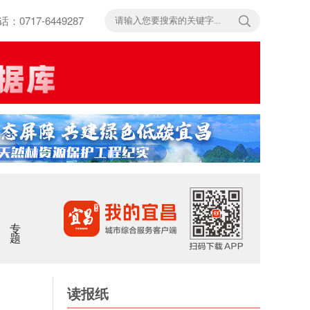
717-6449287
专题
读报纸