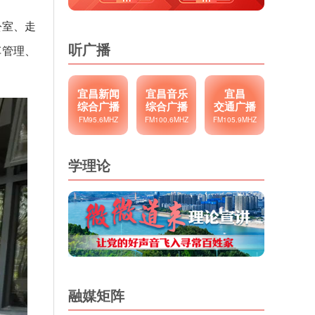
公室、走
听广播
车管理、
宜昌新闻
宜昌音乐
宜昌
综合广播
综合广播
交通广播
FM95.6MHZ
FM100.6MHZ
FM105.9MHZ
学理论
融媒矩阵