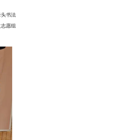
牵头书法
益志愿组