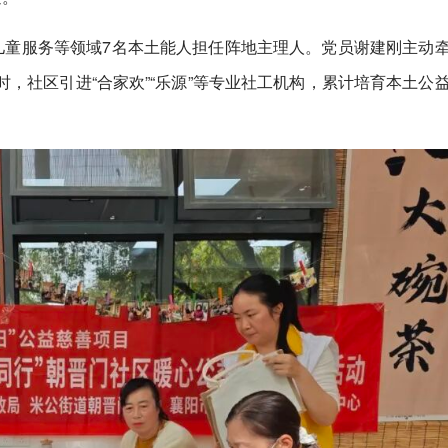
儿童服务等领域7名本土能人担任阵地主理人。党员谢建刚主动
时，社区引进“合家欢”“乐源”等专业社工机构，累计培育本土公