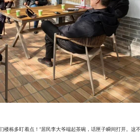
们楼栋多盯着点！”居民李大爷端起茶碗，话匣子瞬间打开。这