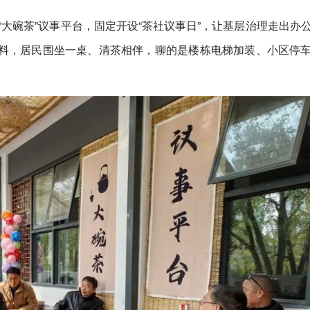
“大碗茶”议事平台，固定开设“茶社议事日”，让基层治理走出办
料，居民围坐一桌、清茶相伴，聊的是楼栋电梯加装、小区停