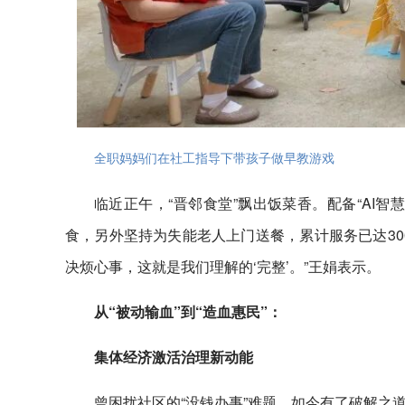
全职妈妈们在社工指导下带孩子做早教游戏
临近正午，“晋邻食堂”飘出饭菜香。配备“AI
食，另外坚持为失能老人上门送餐，累计服务已达30
决烦心事，这就是我们理解的‘完整’。”王娟表示。
从“被动输血”到“造血惠民”：
集体经济激活治理新动能
曾困扰社区的“没钱办事”难题，如今有了破解之