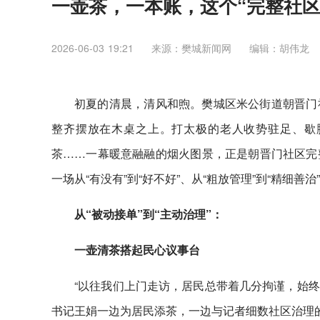
一壶茶，一本账，这个“完整社区
2026-06-03 19:21
来源：樊城新闻网
编辑：胡伟龙
初夏的清晨，清风和煦。樊城区米公街道朝晋门
整齐摆放在木桌之上。打太极的老人收势驻足、歇
茶……一幕暖意融融的烟火图景，正是朝晋门社区完
一场从“有没有”到“好不好”、从“粗放管理”到“精细善
从“被动接单”到“主动治理”：
一壶清茶搭起民心议事台
“以往我们上门走访，居民总带着几分拘谨，始终
书记王娟一边为居民添茶，一边与记者细数社区治理