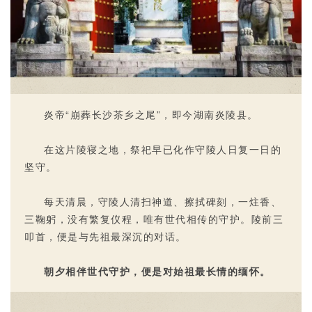
炎帝“崩葬长沙茶乡之尾”，即今湖南炎陵县。
在这片陵寝之地，祭祀早已化作守陵人日复一日的
坚守。
每天清晨，守陵人清扫神道、擦拭碑刻，一炷香、
三鞠躬，没有繁复仪程，唯有世代相传的守护。陵前三
叩首，便是与先祖最深沉的对话。
朝夕相伴世代守护，便是对始祖最长情的缅怀。