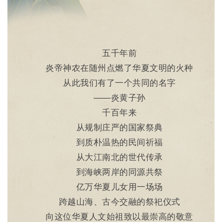
五千年前
炎帝神农在随州点燃了华夏文明的火种
从此我们有了一个共同的名字
——炎黄子孙
千百年来
从规制庄严的国家祭典
到质朴温热的民间祈福
从大江南北的世代传承
到海峡两岸的同源共祭
亿万华夏儿女用一场场
跨越山海、古今交融的祭祀仪式
向这位华夏人文始祖致以最崇高的敬意