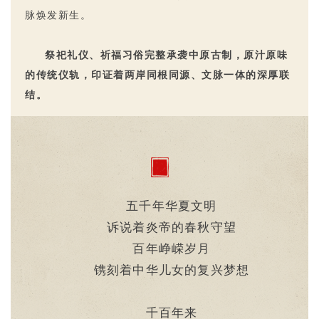
脉焕发新生。
祭祀礼仪、祈福习俗完整承袭中原古制，原汁原味
的传统仪轨，印证着两岸同根同源、文脉一体的深厚联
结。
五千年华夏文明
诉说着炎帝的春秋守望
百年峥嵘岁月
镌刻着中华儿女的复兴梦想
千百年来