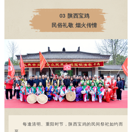
03
陕西宝鸡
民俗礼敬 烟火传情
每逢清明、重阳时节，陕西宝鸡的民间祭祀如约而
至。