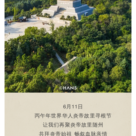
6月11日
丙午年世界华人炎帝故里寻根节
让我们再聚炎帝故里随州
共拜炎帝始祖 畅叙血脉亲情