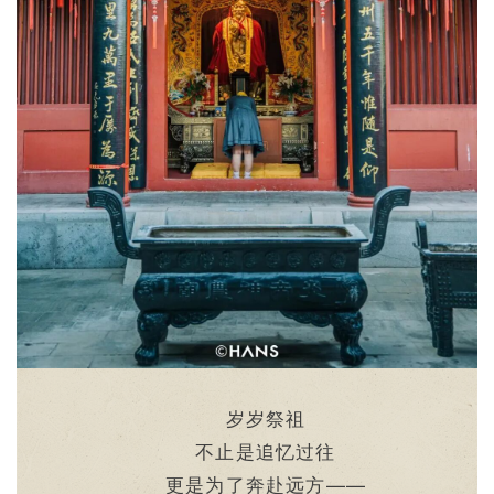
岁岁祭祖
不止是追忆过往
更是为了奔赴远方——