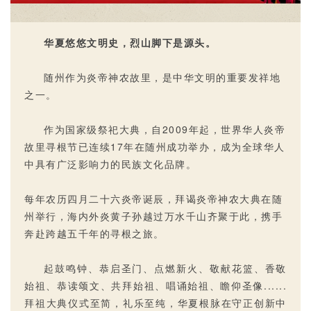
华夏悠悠文明史，烈山脚下是源头。
随州作为炎帝神农故里，是中华文明的重要发祥地
之一。
作为国家级祭祀大典，自2009年起，世界华人炎帝
故里寻根节已连续17年在随州成功举办，成为全球华人
中具有广泛影响力的民族文化品牌。
每年农历四月二十六炎帝诞辰，拜谒炎帝神农大典在随
州举行，海内外炎黄子孙越过万水千山齐聚于此，携手
奔赴跨越五千年的寻根之旅。
起鼓鸣钟、恭启圣门、点燃新火、敬献花篮、香敬
始祖、恭读颂文、共拜始祖、唱诵始祖、瞻仰圣像......
拜祖大典仪式至简，礼乐至纯，华夏根脉在守正创新中