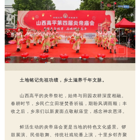
土地铭记先祖功绩，乡土滋养千年文脉。
山西高平的炎帝祭祀，始终与田园农耕深度相融。
春耕时节，乡民伫立田埂焚香祈福，期盼风调雨顺；丰
收之后，乡亲们以新麦面点敬献庙堂，感念神农恩泽。
鲜活生动的炎帝庙会更是当地的特色文化盛景。锣
鼓展演、民俗歌舞、传统社戏轮番上演，
十里乡邻齐聚