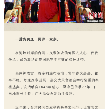
一脉炎黄血，两岸一家亲。
在海峡对岸的台湾，炎帝神农信仰深入人心、代代
传承，成为联结两岸同胞牢不可破的精神纽带。
岛内神农宫、炎帝祠遍布各地，常年香火袅袅、祀
奉不绝。每逢炎帝诞辰，嘉义大天宫都会
举行隆重的
祭
祖盛典，
该活动自1948年创办，至今已传承77年，由
当地市长主祭，广大民众自发前往祭拜。
近年来，台湾民间自发举办炎帝文化节，让古老文