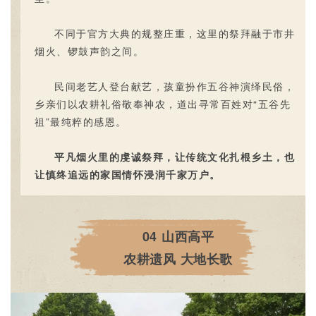
不同于官方大典的规整庄重，这里的祭拜融于市井
烟火、锣鼓声韵之间。
民间老艺人登台献艺，孩童
扮作五谷神
演绎民俗，
乡亲们以农耕礼俗敬奉神农，道出寻常百姓对“五谷先
祖”最纯粹的感恩。
平凡烟火里的虔诚祭拜，让传统文化扎根乡土，也
让慎终追远的家国情怀浸润千家万户。
04
山西高平
农耕遗风 大地长歌