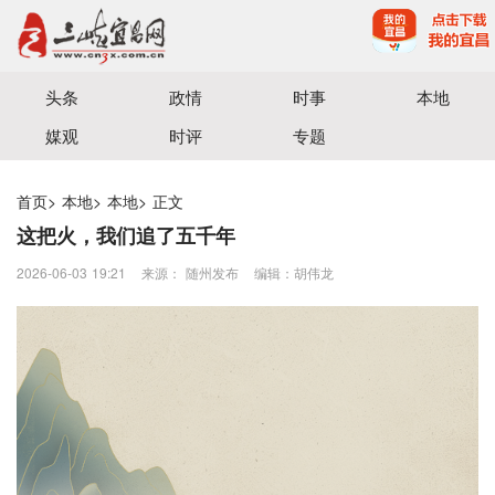
宜昌三峡融媒体中心主办
头条
政情
时事
本地
媒观
时评
专题
首页
>
本地
>
本地
>
正文
这把火，我们追了五千年
2026-06-03 19:21
来源： 随州发布
编辑：胡伟龙