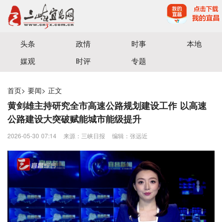
宜昌三峡融媒体中心主办
头条
政情
时事
本地
媒观
时评
专题
首页
>
要闻
>
正文
黄剑雄主持研究全市高速公路规划建设工作 以高速
公路建设大突破赋能城市能级提升
2026-05-30 07:14
来源：三峡日报
编辑：张远近