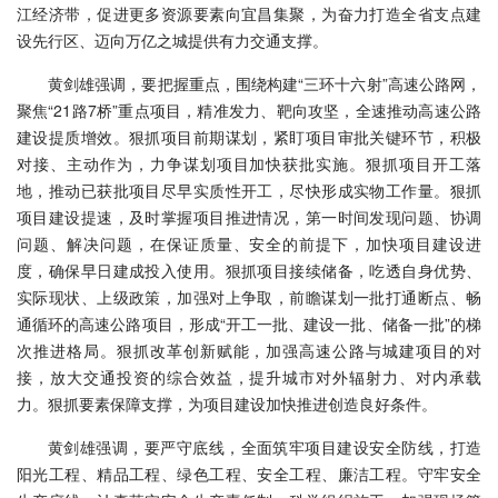
江经济带，促进更多资源要素向宜昌集聚，为奋力打造全省支点建
设先行区、迈向万亿之城提供有力交通支撑。
黄剑雄强调，要把握重点，围绕构建“三环十六射”高速公路网，
聚焦“21路7桥”重点项目，精准发力、靶向攻坚，全速推动高速公路
建设提质增效。狠抓项目前期谋划，紧盯项目审批关键环节，积极
对接、主动作为，力争谋划项目加快获批实施。狠抓项目开工落
地，推动已获批项目尽早实质性开工，尽快形成实物工作量。狠抓
项目建设提速，及时掌握项目推进情况，第一时间发现问题、协调
问题、解决问题，在保证质量、安全的前提下，加快项目建设进
度，确保早日建成投入使用。狠抓项目接续储备，吃透自身优势、
实际现状、上级政策，加强对上争取，前瞻谋划一批打通断点、畅
通循环的高速公路项目，形成“开工一批、建设一批、储备一批”的梯
次推进格局。狠抓改革创新赋能，加强高速公路与城建项目的对
接，放大交通投资的综合效益，提升城市对外辐射力、对内承载
力。狠抓要素保障支撑，为项目建设加快推进创造良好条件。
黄剑雄强调，要严守底线，全面筑牢项目建设安全防线，打造
阳光工程、精品工程、绿色工程、安全工程、廉洁工程。守牢安全