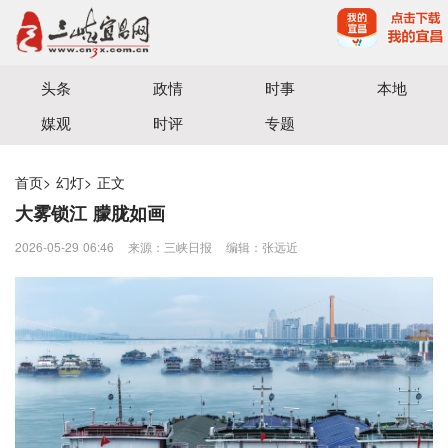
宜昌三峡融媒体中心主办
头条
政情
时事
本地
媒观
时评
专题
首页
>
幻灯
>
正文
大雾锁江 朦胧如画
2026-05-29 06:46
来源：三峡日报
编辑：张远近