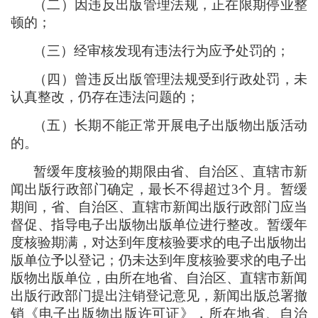
（
二
）
因违反出版管理法规
，
正在限期停业整
顿的
；
（
三
）
经审核发现有违法行为应予处罚的
；
（
四
）
曾违反出版管理法规受到行政处罚
，
未
认真整改
，
仍存在违法问题的
；
（
五
）
长期不能正常开展电子出版物出版活动
的。
暂缓年度核验的期限由省、自治区、直辖市新
闻出版行政部门确定
，
最长不得超过3个月。暂缓
期间
，
省、自治区、直辖市新闻出版行政部门应当
督促、指导电子出版物出版单位进行整改。暂缓年
度核验期满
，
对达到年度核验要求的电子出版物出
版单位予以登记
；
仍未达到年度核验要求的电子出
版物出版单位
，
由所在地省、自治区、直辖市新闻
出版行政部门提出注销登记意见
，
新闻出版总署撤
销《电子出版物出版许可证》
，
所在地省、自治