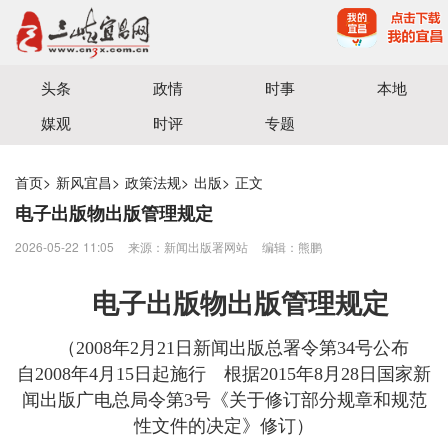
宜昌三峡融媒体中心主办
头条
政情
时事
本地
媒观
时评
专题
首页
>
新风宜昌
>
政策法规
>
出版
>
正文
电子出版物出版管理规定
2026-05-22 11:05
来源：新闻出版署网站
编辑：熊鹏
电子出版物出版管理规定
（2008年2月21日新闻出版总署令第34号公布
自2008年4月15日起施行 根据2015年8月28日国家新
闻出版广电总局令第3号《关于修订部分规章和规范
性文件的决定》修订）