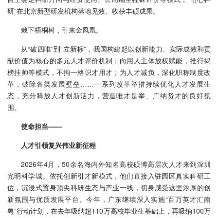
研”在北京新型研发机构落地见效、收获丰硕成果。
栽下梧桐树，引来金凤凰。
从“破四唯”到“立新标”，我国构建起以创新能力、实际成效和贡
献价值为核心的多元人才评价机制；向用人主体放权赋能，推行揭
榜挂帅等模式，不拘一格识才用才；为人才减负，深化职称制度改
革，破除各类发展壁垒……一系列改革举措持续优化人才发展生
态，充分释放人才创新活力，营造唯才是举、广纳贤才的良好氛
围。
使命担当——
人才引领复兴伟业新征程
2026年4月，50余名海内外知名高校硕博高层次人才来到深圳
光明科学城。依托创新引才新模式，他们直接入驻园区真实科研工
位，沉浸式置身顶尖科研生态与产业一线，切身感受这里浓厚的创
新氛围与优质发展平台。今年，广东继续深入实施“百万英才汇南
粤”行动计划，在去年吸纳超110万高校毕业生基础上，再吸纳100万