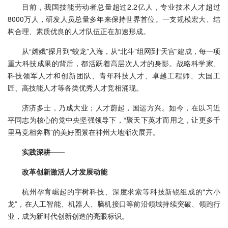
目前，我国技能劳动者总量超过2.2亿人，专业技术人才超过
8000万人，研发人员总量多年来保持世界首位。一支规模宏大、结
构合理、素质优良的人才队伍正在加速形成。
从“嫦娥”探月到“蛟龙”入海，从“北斗”组网到“天宫”建成，每一项
重大科技成果的背后，都活跃着高层次人才的身影。战略科学家、
科技领军人才和创新团队、青年科技人才、卓越工程师、大国工
匠、高技能人才等各类优秀人才竞相涌现。
济济多士，乃成大业；人才蔚起，国运方兴。如今，在以习近
平同志为核心的党中央坚强领导下，“聚天下英才而用之，让更多千
里马竞相奔腾”的美好图景在神州大地渐次展开。
实践深耕——
改革创新激活人才发展动能
杭州孕育崛起的宇树科技、深度求索等科技新锐组成的“六小
龙”，在人工智能、机器人、脑机接口等前沿领域持续突破、领跑行
业，成为新时代创新创造的亮眼标识。