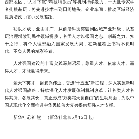
西部地区，“人才下沉”“科技特派员”等机制持续发力，一大批专家学
者扎根基层，将先进技术带到田间地头、企业车间，推动区域经济
提质增效，缩小发展差距。
功以才成，业由才广。从前沿科技突破到区域产业升级，从基
层治理增效到民生领域提质，各类人才以报国之志、创新之力、实
干之行，将个人理想融入国家发展大局，在新征程上书写不负时
代、不负人民的精彩答卷。
人才强国建设的丰富实践深刻昭示，尊重人才、依靠人才、赢
得人才，才能赢得未来。
聚天下英才、创复兴伟业，奋进“十五五”新征程，深入实施新时
代人才强国战略，持续深化人才发展体制机制改革，让各类人才各
得其所、各展其长，真正形成“万类霜天竞自由”的生动局面，为以中
国式现代化全面推进中华民族伟大复兴提供坚强人才支撑。
新华社记者 熊丰（新华社北京5月15日电）