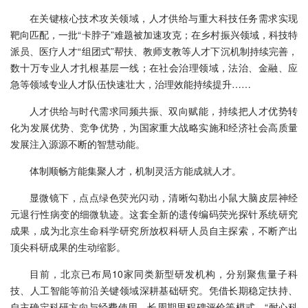
在关键核心技术攻关领域，人才供给与重大科技任务需求实现
靶向匹配，一批“卡脖子”难题被加速攻克；在乡村振兴领域，科技特
派员、医疗人才“组团式”帮扶、教师支教等人才下沉机制持续完善，
数十万专业人才扎根基层一线；在社会治理领域，法治、金融、应
急等领域专业人才队伍快速壮大，治理效能持续提升……
人才供给与时代需求同频共振、双向赋能，持续把人才优势转
化为发展优势、竞争优势，为国家重大战略实施和经济社会高质量
发展注入源源不断的智慧动能。
体制顺畅方能集聚人才，机制灵活方能成就人才。
显微镜下，点点绿色荧光闪动，清晰勾勒出小鼠大脑皮层神经
元退行性病变的细微轨迹。这套全新的遗传编码荧光探针系统研究
成果，成为北京生命科学研究所放权科研人员自主探索，不断产出
顶尖科研成果的生动缩影。
目前，北京已布局10家同类新型研发机构，分别聚焦量子科
技、人工智能等前沿关键领域深耕基础研究。凭借长期稳定扶持、
自主确定科研方向与经费使用、长周期里程碑评价等模式，“耐心科