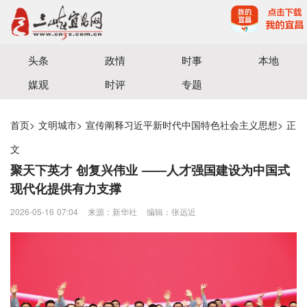
宜昌三峡融媒体中心主办
头条
政情
时事
本地
媒观
时评
专题
首页
>
文明城市
>
宣传阐释习近平新时代中国特色社会主义思想
>
正
文
聚天下英才 创复兴伟业 ——人才强国建设为中国式
现代化提供有力支撑
2026-05-16 07:04
来源：新华社
编辑：张远近