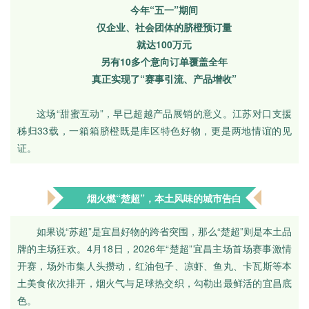
今年“五一”期间
仅企业、社会团体的脐橙预订量
就达100万元
另有10多个意向订单覆盖全年
真正实现了“赛事引流、产品增收”
这场“甜蜜互动”，早已超越产品展销的意义。江苏对口支援
秭归33载，一箱箱脐橙既是库区特色好物，更是两地情谊的见
证。
烟火燃“楚超”，本土风味的城市告白
如果说“苏超”是宜昌好物的跨省突围，那么“楚超”则是本土品
牌的主场狂欢。4月18日，2026年“楚超”宜昌主场首场赛事激情
开赛，场外市集人头攒动，红油包子、凉虾、鱼丸、卡瓦斯等本
土美食依次排开，烟火气与足球热交织，勾勒出最鲜活的宜昌底
色。