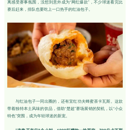
离感受赛事氛围，没想到意外成为“网红爆款”，不少球迷看完比
赛后赶来，排队也要吃上一口热乎的红油包子。
与红油包子一同出圈的，还有宜红功夫蜂蜜茶卡瓦斯。这款
带着独特本土风味的饮品，借助“楚超”赛场展销的契机，以“小众
特色”突围，成为年轻球迷的新宠。
“市集开市仅3个小时，1200杯赠饮一抢而空，700份卡瓦斯