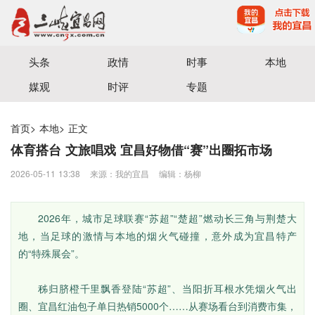
宜昌三峡融媒体中心主办
头条
政情
时事
本地
媒观
时评
专题
首页
>
本地
>
正文
体育搭台 文旅唱戏 宜昌好物借“赛”出圈拓市场
2026-05-11 13:38
来源：我的宜昌
编辑：杨柳
2026年，城市足球联赛“苏超”“楚超”燃动长三角与荆楚大
地，当足球的激情与本地的烟火气碰撞，意外成为宜昌特产
的“特殊展会”。
秭归脐橙千里飘香登陆“苏超”、当阳折耳根水凭烟火气出
圈、宜昌红油包子单日热销5000个……从赛场看台到消费市集，