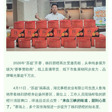
2026年“苏超”开赛，秭归脐橙再次受邀亮相，从单纯参展升
级为“赛事赞助商”，线上直播带货、线下市集展销同步发力，品
牌曝光量超千万次。
4月11日，“苏超”揭幕战，湖北事橙农业有限公司负责人鲁海
艳带着秭归脐橙奔赴扬州赛区，展位上，工作人员现场榨取的脐
橙汁清甜爽口，球迷品尝后点赞：
“来自三峡的味道，甜到心里
了。”
赛场上，多个宣传海报进一步提升了秭归脐橙的知名度。