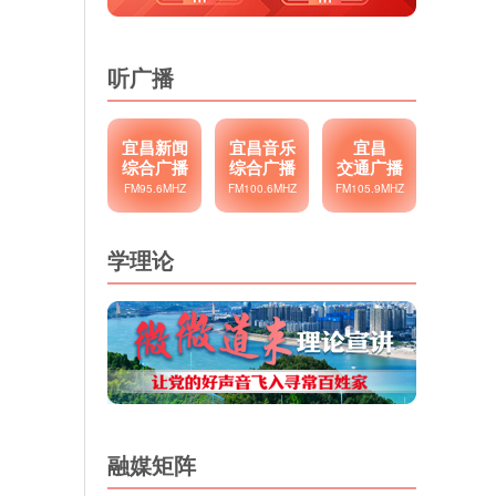
听广播
宜昌新闻
宜昌音乐
宜昌
综合广播
综合广播
交通广播
FM95.6MHZ
FM100.6MHZ
FM105.9MHZ
学理论
融媒矩阵