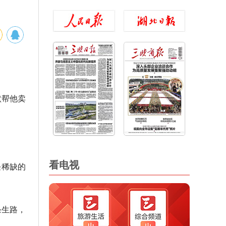
默帮他卖
看电视
任稀缺的
条生路，