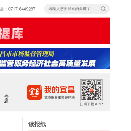
717-6449287
专题
读报纸