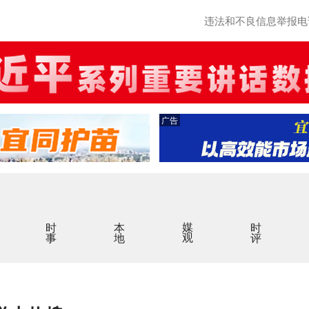
违法和不良信息举报电话：0
广告
时事
本地
媒观
时评