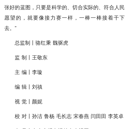
张好的蓝图，只要是科学的、切合实际的、符合人民
愿望的，就要像接力赛一样，一棒一棒接着干下
去。”
总监制丨骆红秉 魏驱虎
监 制丨王敬东
主 编丨李璇
编 辑丨刘禛
视 觉丨颜妮
校 对丨孙洁 鲁杨 毛长志 宋春燕 闫田田 李英卓