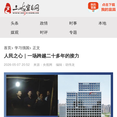
宜昌三峡融媒体中心主办
头条
政情
时事
本地
媒观
时评
专题
首页
>
学习强国
>
正文
人民之心｜一场跨越二十多年的接力
2026-05-07 20:52
来源：央视网
编辑：胡伟龙