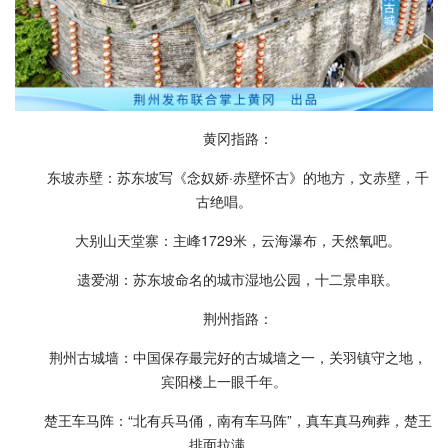
黄冈指路：
东坡赤壁：苏东坡写《念奴娇·赤壁怀古》的地方，文赤壁，千
古绝唱。
大别山天堂寨：主峰1729米，云海瀑布，天然氧吧。
遗爱湖：苏东坡命名的城市湿地公园，十二景串联。
荆州指路：
荆州古城墙：中国保存最完好的古城墙之一，关羽镇守之地，
宾阳楼上一眼千年。
楚王车马阵：“北有兵马俑，南有车马阵”，真车真马殉葬，楚王
排面拉满。