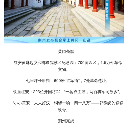
黄冈亮旗：
红安黄麻起义和鄂豫皖苏区纪念园：700亩园区，1.5万件革命
文物。
七里坪长胜街：600米“红军街”，7处革命遗址。
铁血红安：223位开国将军，“一县双主席，两百将军同故乡”。
“小小黄安，人人好汉；铜锣一响，四十八万”——鄂豫皖的铮铮
铁骨。
荆州亮旗：