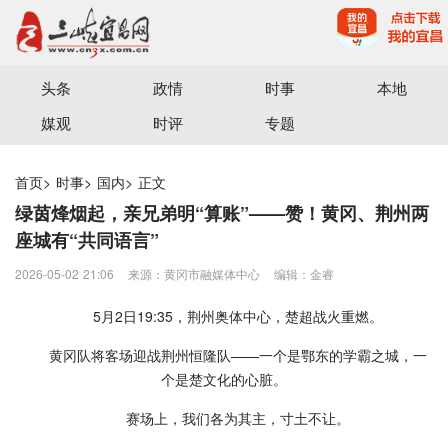
宜昌三峡融媒体中心主办
头条
政情
时事
本地
媒观
时评
专题
首页
>
时事
>
国内
>
正文
绿茵烽烟起，亲兄弟明“算账”——赞！黄冈、荆州两
座城有“共同语言”
2026-05-02 21:06
来源：黄冈市融媒体中心
编辑：金睿
5月2日19:35，荆州奥体中心，楚超战火重燃。
黄冈队将客场迎战荆州恒隆队——一个是鄂东的学霸之城，一
个是楚文化的心脏。
赛场上，我们各为其主，寸土不让。