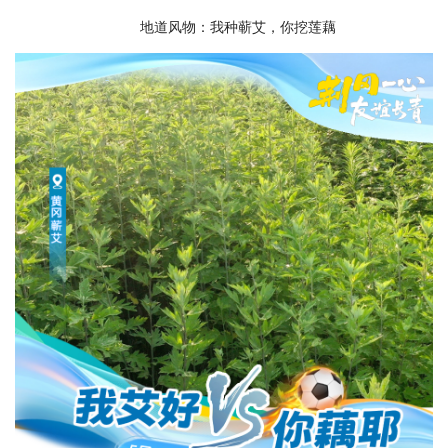
地道风物：我种蕲艾，你挖莲藕