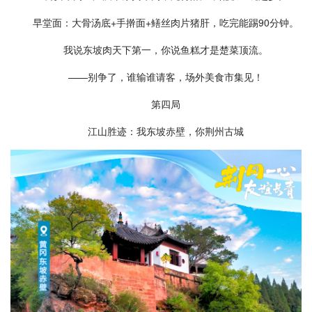
早堂面：大骨汤底+手擀面+鳝丝肉片猪肝，吃完能踢90分钟。
我说东坡肉天下第一，你说鱼糕才是楚菜顶流。
——别争了，谁输谁请客，场外美食市集见！
第四局
江山胜迹：我东坡赤壁，你荆州古城