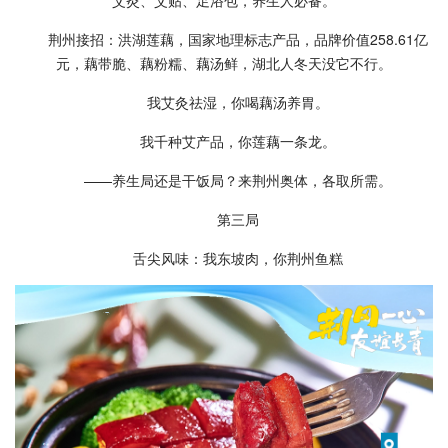
荆州接招：洪湖莲藕，国家地理标志产品，品牌价值258.61亿
元，藕带脆、藕粉糯、藕汤鲜，湖北人冬天没它不行。
我艾灸祛湿，你喝藕汤养胃。
我千种艾产品，你莲藕一条龙。
——养生局还是干饭局？来荆州奥体，各取所需。
第三局
舌尖风味：我东坡肉，你荆州鱼糕