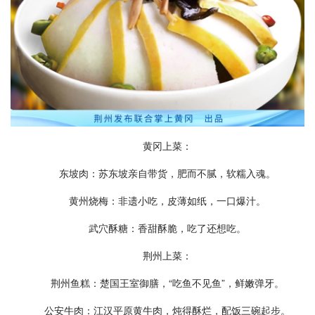
黄冈上菜：
东坡肉：苏东坡亲自带货，肥而不腻，软糯入魂。
黄州烧梅：非遗小吃，皮薄如纸，一口爆汁。
武穴酥糖：香甜酥脆，吃了还想吃。
荆州上菜：
荆州鱼糕：楚国王室御膳，“吃鱼不见鱼”，鲜嫩弹牙。
公安牛肉：江汉平原黄牛肉，炖得酥烂，配饭三碗起步。