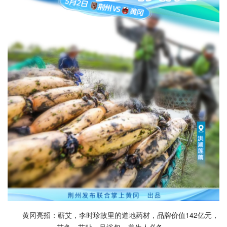
黄冈亮招：蕲艾，李时珍故里的道地药材，品牌价值142亿元，
艾灸、艾贴、足浴包，养生人必备。