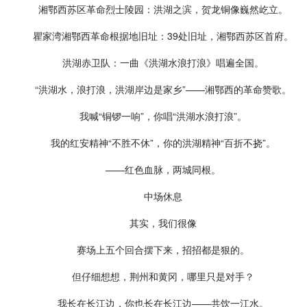
湘鄂西苏区革命烈士陵园：洪湖之滨，贺龙铜像巍然屹立。
瞿家湾湘鄂西革命根据地旧址：39处旧址，湘鄂西苏区首府。
洪湖赤卫队：一曲《洪湖水浪打浪》唱遍全国。
“洪湖水，浪打浪，洪湖岸边是家乡”——湘鄂西的革命赞歌。
我喊“铜锣一响”，你唱“洪湖水浪打浪”。
我的红安精神“不胜不休”，你的洪湖精神“百折不挠”。
——红色血脉，两城同根。
中场休息
其实，我们很像
赛场上五个回合摆下来，招招都是狠的。
但仔细想想，荆州和黄冈，哪里只是对手？
我长在长江边，你也长在长江边——共饮一江水。