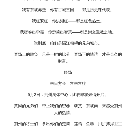
我有东坡赤壁，你有古城三国——都是历史课代表。
我红安红，你洪湖红——都是红色热土。
我密卷出学霸，你楚简出智慧——都是崇文重教之地。
说到底，咱们是隔江相望的兄弟城市。
赛场上的胜负，只是一时的比分；赛场下的情谊，才是长久的
财富。
终场
来日方长，常来常往
5月2日，荆州奥体中心，比赛即将燃情开启。
黄冈的兄弟们，带上我们的密卷、蕲艾、东坡肉，来感受荆州
人的热情。
荆州的将士们，拿出你们的楚简、莲藕、鱼糕，用拼搏捍卫主