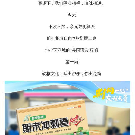
赛场下，我们隔江相望，血脉相通。
今天
不吹不黑，亲兄弟明算账
咱们把各自的“狠招”摆上桌
也把两座城的“共同语言”聊透
第一局
硬核文化：我出密卷，你出楚简